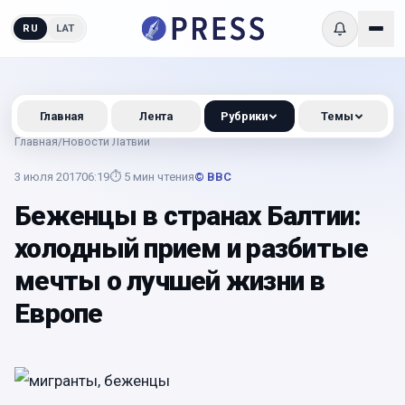
RU
LAT
Главная
Лента
Рубрики
Темы
Главная
/
Новости Латвии
3 июля 2017
06:19
⏱
5
мин чтения
© BBC
Беженцы в странах Балтии:
холодный прием и разбитые
мечты о лучшей жизни в
Европе