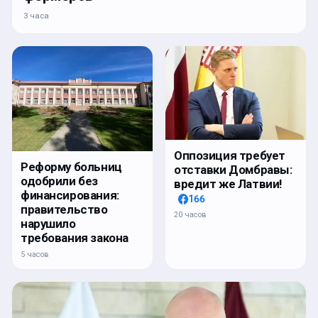
3 часа
Оппозиция требует
Реформу больниц
отставки Домбравы:
одобрили без
вредит же Латвии!
финансирования:
166
правительство
20 часов
нарушило
требования закона
5 часов