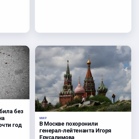
била без
на
МИР
В Москве похоронили
очти год
генерал‑лейтенанта Игоря
Ерусалимова