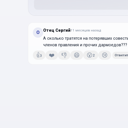
Отец Сергий
11 месяцев
назад
О
А сколько тратятся на потерявших совест
членов правления и прочих дармоедов???
👍
❤️
👎
😄
😮
😢
2
Ответи