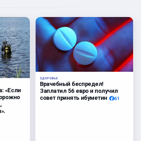
ЗДОРОВЬЕ
Врачебный беспредел!
а: «Если
Заплатил 56 евро и получил
торожно
совет принять ибуметин
61
,
».