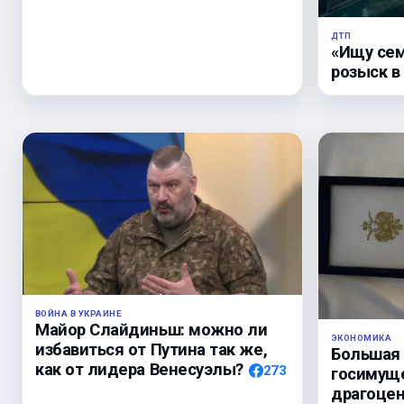
ДТП
«Ищу сем
розыск в
ВОЙНА В УКРАИНЕ
Майор Слайдиньш: можно ли
ЭКОНОМИКА
избавиться от Путина так же,
Большая
как от лидера Венесуэлы?
273
госимуще
драгоцен