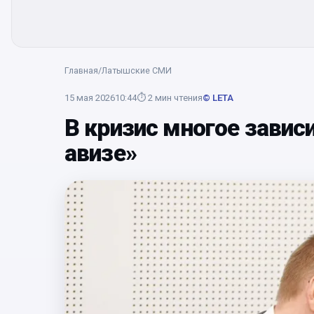
Главная
/
Латышские СМИ
15 мая 2026
10:44
⏱
2
мин чтения
© LETA
В кризис многое завис
авизе»