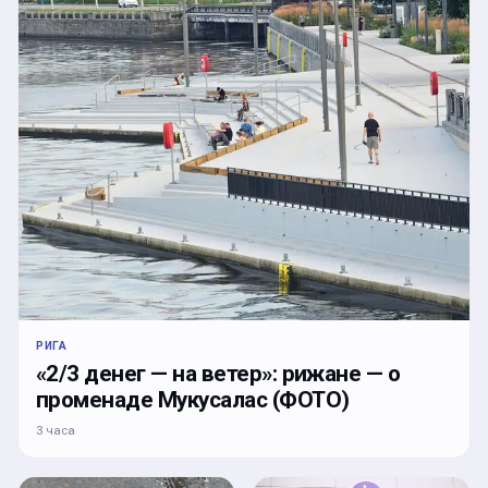
РИГА
«2/3 денег — на ветер»: рижане — о
променаде Мукусалас (ФОТО)
3 часа