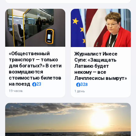
«Общественный
Журналист Инесе
транспорт — только
Супе: «Защищать
для богатых?» В сети
Латвию будет
возмущаются
некому — все
стоимостью билетов
Лачплесисы вымрут»
на поезд
23
328
19 часов
1 день