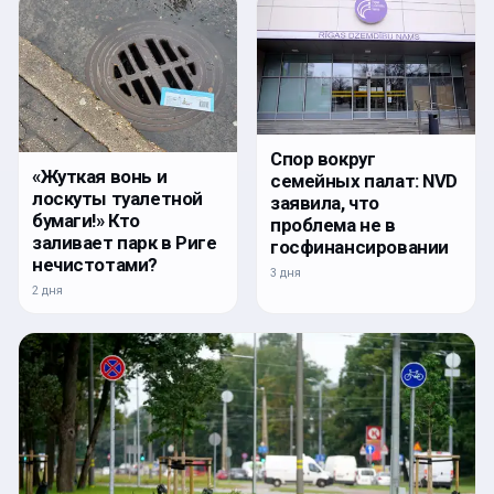
Спор вокруг
«Жуткая вонь и
семейных палат: NVD
лоскуты туалетной
заявила, что
бумаги!» Кто
проблема не в
заливает парк в Риге
госфинансировании
нечистотами?
3 дня
2 дня