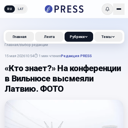
RU
LAT
Главная
Лента
Рубрики
Темы
Главная
/
Выбор редакции
15 мая 2026
10:54
⏱
1
мин чтения
Редакция PRESS
«Кто знает?» На конференции
в Вильнюсе высмеяли
Латвию. ФОТО