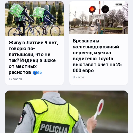
Врезался в
Живу в Латвии 9 лет,
железнодорожный
говорю по-
переезд и уехал:
латышски, что не
водителю Toyota
так? Индиец в шоке
выставят счёт на 25
от местных
000 евро
расистов
65
8 часов
17 часов