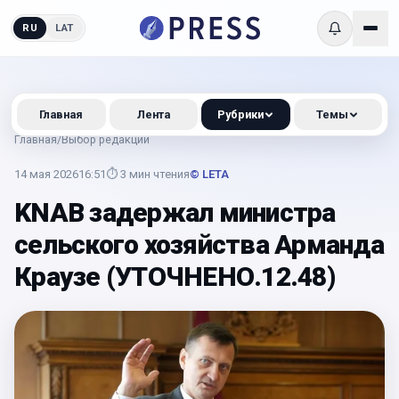
RU
LAT
Главная
Лента
Рубрики
Темы
Главная
/
Выбор редакции
14 мая 2026
16:51
⏱
3
мин чтения
© LETA
KNAB задержал министра
сельского хозяйства Арманда
Краузе (УТОЧНЕНО.12.48)