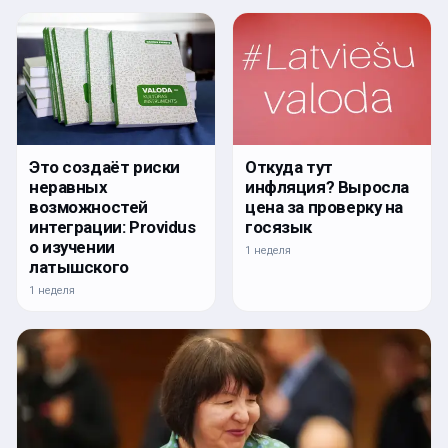
Откуда тут
Это создаёт риски
инфляция? Выросла
неравных
цена за проверку на
возможностей
госязык
интеграции: Providus
о изучении
1 неделя
латышского
1 неделя