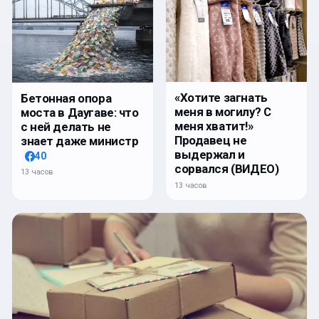
«Хотите загнать
Бетонная опора
меня в могилу? С
моста в Даугаве: что
меня хватит!»
с ней делать не
Продавец не
знает даже министр
выдержал и
40
сорвался (ВИДЕО)
13 часов
13 часов