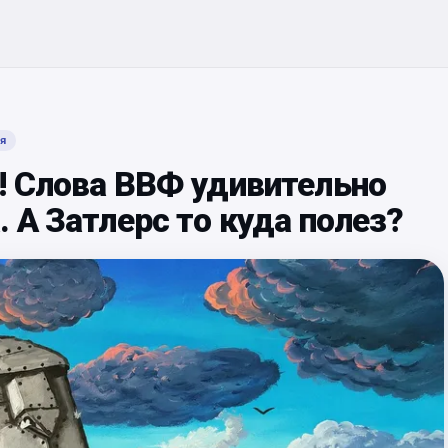
я
! Слова ВВФ удивительно
 А Затлерс то куда полез?