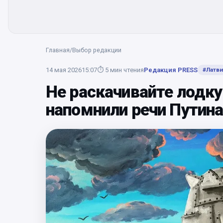
Главная
/
Выбор редакции
14 мая 2026
15:07
⏱
5
мин чтения
Редакция PRESS
#
Латви
Не раскачивайте лодку
напомнили речи Путина.