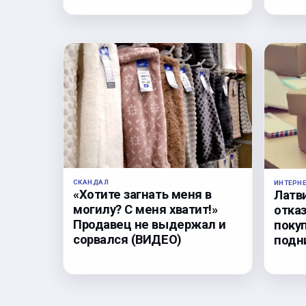
СКАНДАЛ
ИНТЕРН
«Хотите загнать меня в
Латв
могилу? С меня хватит!»
отка
Продавец не выдержал и
поку
сорвался (ВИДЕО)
подн