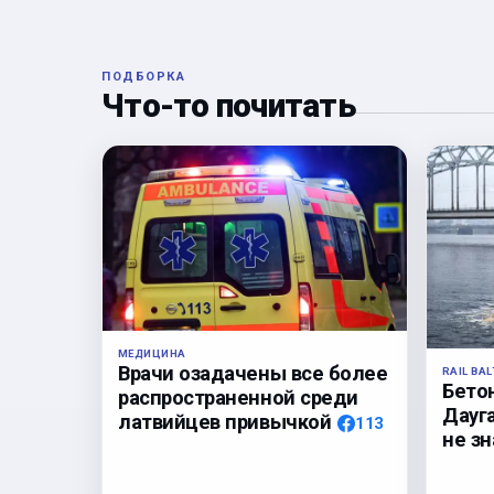
ПОДБОРКА
Что-то почитать
МЕДИЦИНА
Врачи озадачены все более
RAIL BAL
Бето
распространенной среди
Дауга
латвийцев привычкой
113
не з