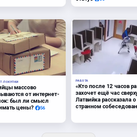
РАБОТА
ЕТ-ПОКУПКИ
«Кто после 12 часов р
ийцы массово
захочет ещё час сверх
зываются от интернет-
Латвийка рассказала о
пок: был ли смысл
странном собеседова
имать цены?
56