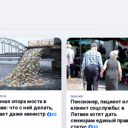
TICA
ПЕНСИЯ
нная опора моста в
Пенсионер, пациент и
ве: что с ней делать,
клиент соцслужбы: в
нает даже министр
Латвии хотят дать
40
сениорам единый пра
статус
30