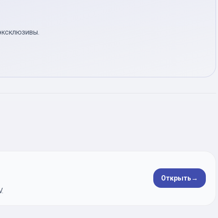
эксклюзивы.
Открыть
→
.