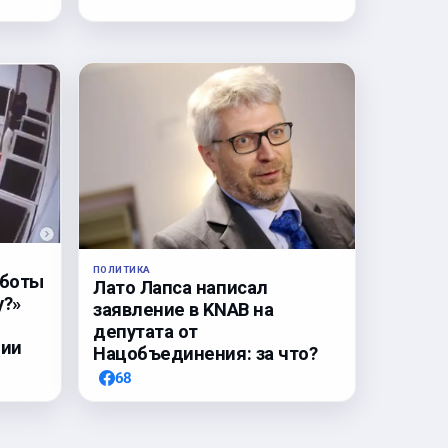
ПОЛИТИКА
аботы
Лато Лапса написал
у?»
заявление в KNAB на
депутата от
нии
Нацобъединения: за что?
68