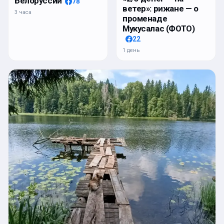
Белоруссии
78
ветер»: рижане — о
3 часа
променаде
Мукусалас (ФОТО)
22
1 день