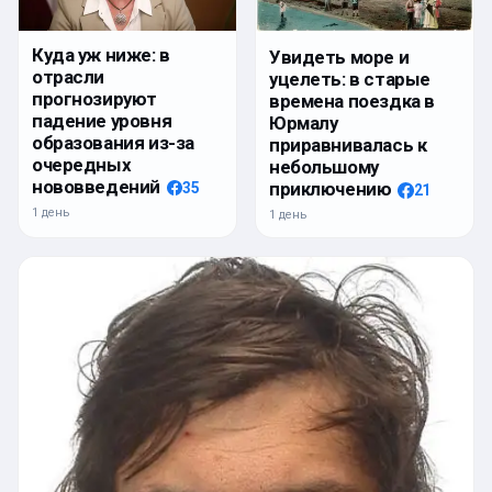
Куда уж ниже: в
Увидеть море и
отрасли
уцелеть: в старые
прогнозируют
времена поездка в
падение уровня
Юрмалу
образования из-за
приравнивалась к
очередных
небольшому
нововведений
приключению
35
21
1 день
1 день