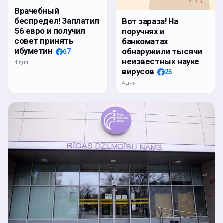
Врачебный
беспредел! Заплатил
Вот зараза! На
56 евро и получил
поручнях и
совет принять
банкоматах
ибуметин
обнаружили тысячи
67
неизвестных науке
4 дня
вирусов
25
4 дня