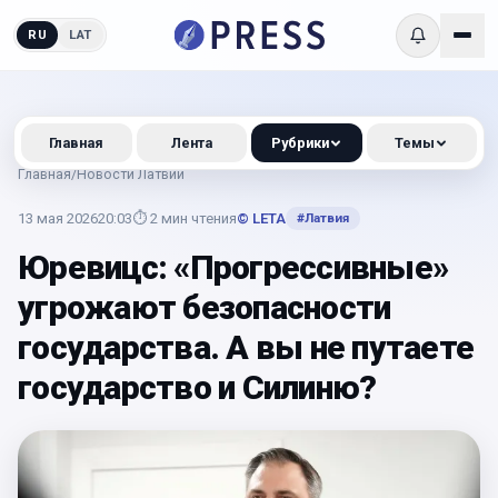
RU
LAT
Главная
Лента
Рубрики
Темы
Главная
/
Новости Латвии
13 мая 2026
20:03
⏱
2
мин чтения
© LETA
#
Латвия
Юревицс: «Прогрессивные»
угрожают безопасности
государства. А вы не путаете
государство и Силиню?