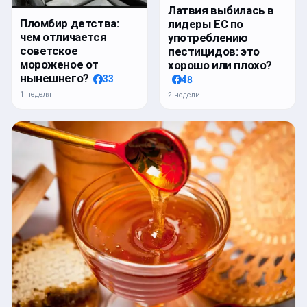
Латвия выбилась в
Пломбир детства:
лидеры ЕС по
чем отличается
употреблению
советское
пестицидов: это
мороженое от
хорошо или плохо?
нынешнего?
33
48
1 неделя
2 недели