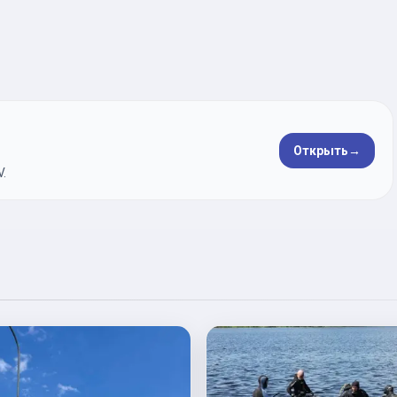
Открыть
→
.