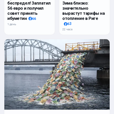
беспредел! Заплатил
Зима близко:
56 евро и получил
значительно
совет принять
вырастут тарифы на
ибуметин
отопление в Риге
66
63
1 день
22 часа