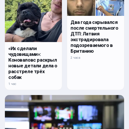
Два года скрывался
после смертельного
ДТП: Латвия
экстрадировала
подозреваемого в
«Их сделали
Британию
чудовищами»:
2 часа
Коноваловс раскрыл
новые детали дела о
расстреле трёх
собак
1 час