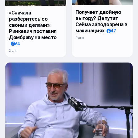
Получает двойную
«Сначала
выгоду? Депутат
разберитесь со
Сейма заподозрена в
своими делами»:
махинациях
Ринкевич поставил
47
Домбраву на место
4 дня
64
2 дня