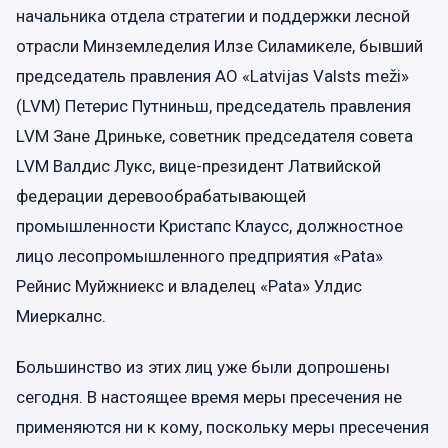
начальника отдела стратегии и поддержки лесной
отрасли Минземледелия Илзе Силамикеле, бывший
председатель правления АО «Latvijas Valsts meži»
(LVM) Петерис Путниньш, председатель правления
LVM Зане Дриньке, советник председателя совета
LVM Валдис Лукс, вице-президент Латвийской
федерации деревообрабатывающей
промышленности Кристапс Клаусс, должностное
лицо лесопромышленного предприятия «Pata»
Рейнис Муйжниекс и владелец «Pata» Улдис
Миеркалнс.
Большинство из этих лиц уже были допрошены
сегодня. В настоящее время меры пресечения не
применяются ни к кому, поскольку меры пресечения