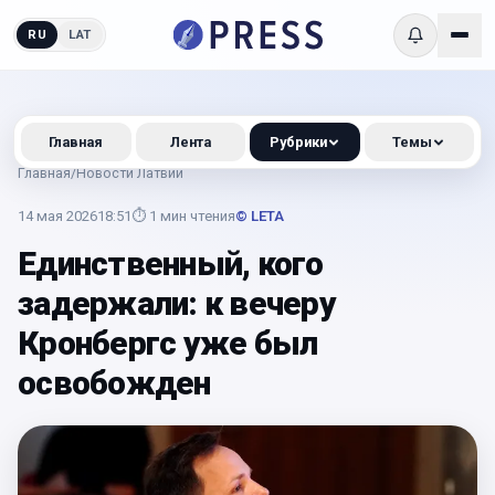
RU
LAT
Главная
Лента
Рубрики
Темы
Главная
/
Новости Латвии
14 мая 2026
18:51
⏱
1
мин чтения
© LETA
Единственный, кого
задержали: к вечеру
Кронбергс уже был
освобожден