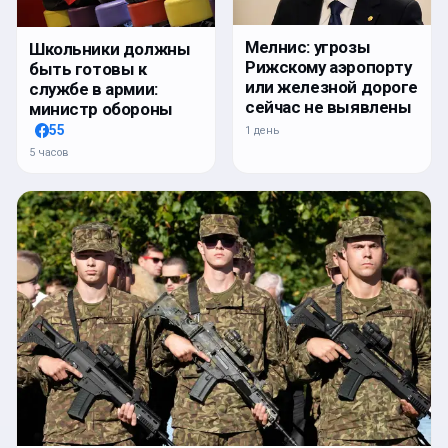
Мелнис: угрозы
Школьники должны
Рижскому аэропорту
быть готовы к
или железной дороге
службе в армии:
сейчас не выявлены
министр обороны
55
1 день
5 часов