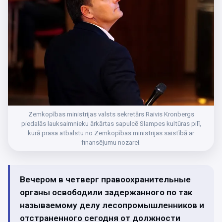
Zemkopības ministrijas valsts sekretārs Raivis Kronbergs
piedalās lauksaimnieku ārkārtas sapulcē Slampes kultūras pilī,
kurā prasa atbalstu no Zemkopības ministrijas saistībā ar
finansējumu nozarei.
Вечером в четверг правоохранительные
органы освободили задержанного по так
называемому делу лесопромышленников и
отстраненного сегодня от должности