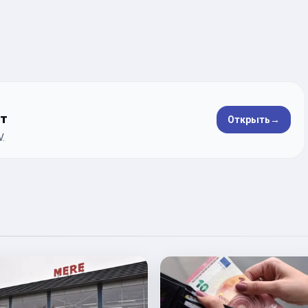
ет
Открыть
→
.