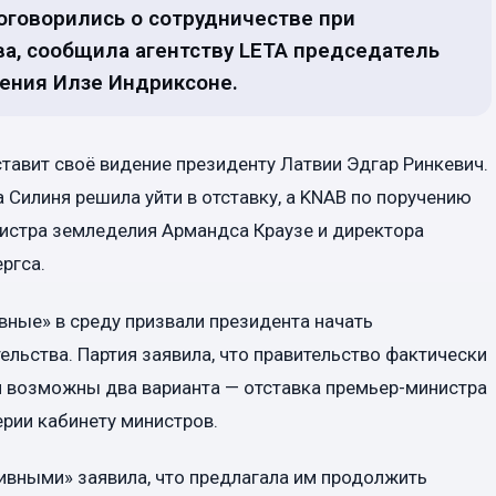
оговорились о сотрудничестве при
а, сообщила агентству LETA председатель
ения Илзе Индриксоне.
ставит своё видение президенту Латвии Эдгар Ринкевич.
 Силиня решила уйти в отставку, а KNAB по поручению
нистра земледелия Армандса Краузе и директора
ргса.
ные» в среду призвали президента начать
льства. Партия заявила, что правительство фактически
ии возможны два варианта — отставка премьер-министра
рии кабинету министров.
ивными» заявила, что предлагала им продолжить