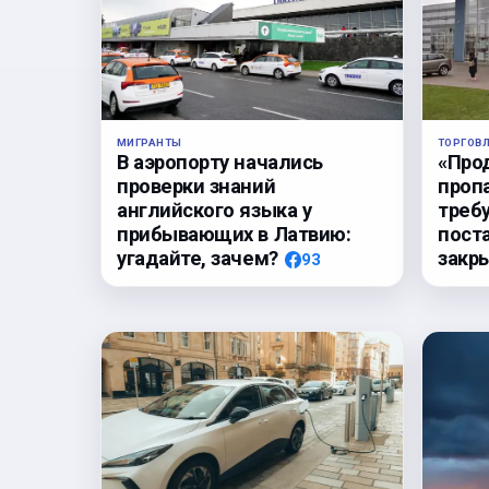
ТОРГОВ
МИГРАНТЫ
«Про
В аэропорту начались
проп
проверки знаний
треб
английского языка у
пост
прибывающих в Латвию:
закр
угадайте, зачем?
93