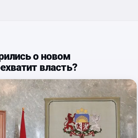
рились о новом
рехватит власть?