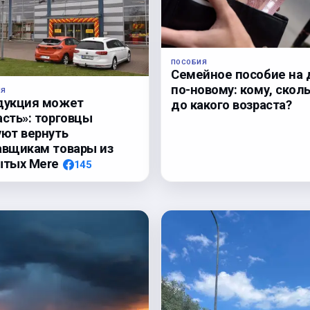
ПОСОБИЯ
Семейное пособие на 
по-новому: кому, сколь
ЛЯ
дукция может
до какого возраста?
асть»: торговцы
уют вернуть
авщикам товары из
ытых Mere
145