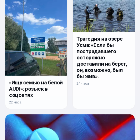
Трагедия на озере
Усма: «Если бы
пострадавшего
осторожно
доставили на берег,
он, возможно, был
бы жив».
«Ищу семью на белой
24 часа
AUDI»: розыск в
соцсетях
22 часа