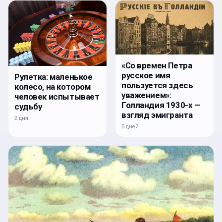
«Со времен Петра
русское имя
Рулетка: маленькое
пользуется здесь
колесо, на котором
уважением»:
человек испытывает
Голландия 1930-х —
судьбу
взгляд эмигранта
2 дня
5 дней