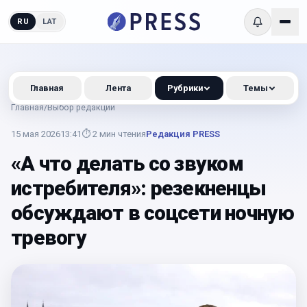
RU
LAT
Главная
Лента
Рубрики
Темы
Главная
/
Выбор редакции
15 мая 2026
13:41
⏱
2
мин чтения
Редакция PRESS
«А что делать со звуком
истребителя»: резекненцы
обсуждают в соцсети ночную
тревогу