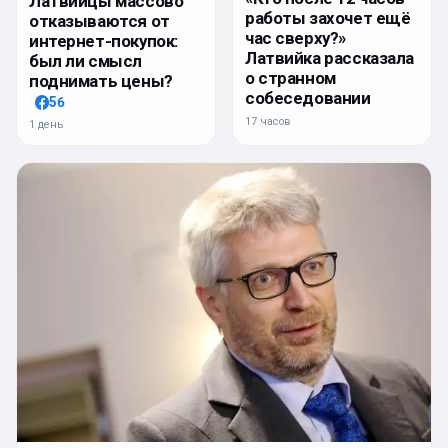
Латвийцы массово
работы захочет ещё
отказываются от
час сверху?»
интернет-покупок:
Латвийка рассказала
был ли смысл
о странном
поднимать цены?
собеседовании
56
17 часов
1 день