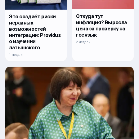
Откуда тут
Это создаёт риски
инфляция? Выросла
неравных
цена за проверку на
возможностей
госязык
интеграции: Providus
о изучении
2 недели
латышского
1 неделя