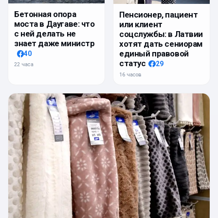
Бетонная опора
Пенсионер, пациент
моста в Даугаве: что
или клиент
с ней делать не
соцслужбы: в Латвии
знает даже министр
хотят дать сениорам
единый правовой
40
статус
29
22 часа
16 часов