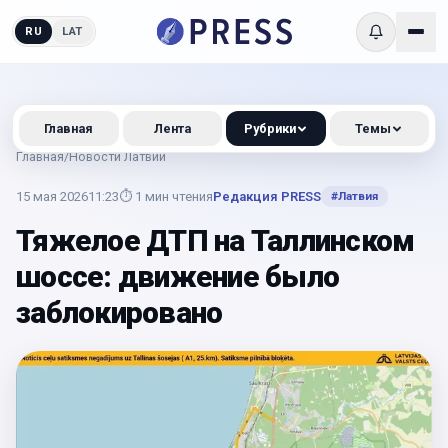
RU
LAT
Главная
Лента
Рубрики
Темы
Главная
/
Новости Латвии
15 мая 2026
11:23
⏱
1
мин чтения
Редакция PRESS
#
Латвия
Тяжелое ДТП на Таллинском
шоссе: движение было
заблокировано