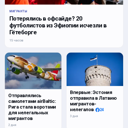
МИГРАНТЫ
Потерялись в офсайде? 20
футболистов из Эфиопии исчезли в
Гётеборге
15 часов
Впервые: Эстония
Отправлялись
отправила в Латвию
самолетами airBaltic:
мигрантов-
Рига стала воротами
нелегалов
24
для нелегальных
3 дня
мигрантов
2 дня