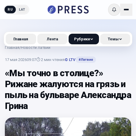
RU
LAT
Главная
Лента
Рубрики
Темы
Главная
/
Новости Латвии
17 мая 2026
09:07
⏱
2
мин чтения
© LTV
#
Латвия
«Мы точно в столице?»
Рижане жалуются на грязь и
пыль на бульваре Александра
Грина