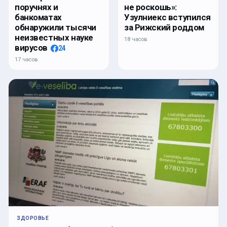
поручнях и
не роскошь»:
банкоматах
Узулниекс вступился
обнаружили тысячи
за Рижский роддом
неизвестных науке
18 часов
вирусов
24
17 часов
ЗДОРОВЬЕ