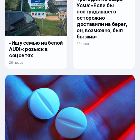
Усма: «Если бы
пострадавшего
осторожно
доставили на берег,
он, возможно, был
бы жив».
«Ищу семью на белой
22 часа
AUDI»: розыск в
соцсетях
20 часов