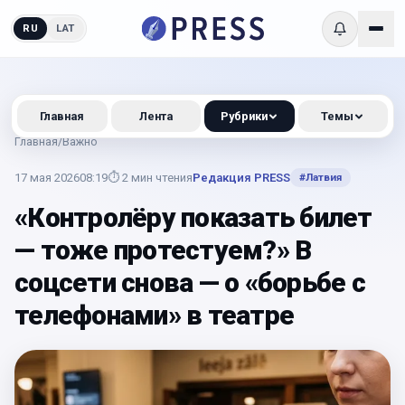
RU
LAT
Главная
Лента
Рубрики
Темы
Главная
/
Важно
17 мая 2026
08:19
⏱
2
мин чтения
Редакция PRESS
#
Латвия
«Контролёру показать билет
— тоже протестуем?» В
соцсети снова — о «борьбе с
телефонами» в театре