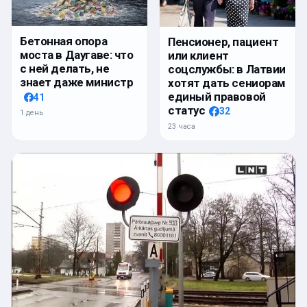
Бетонная опора
Пенсионер, пациент
моста в Даугаве: что
или клиент
с ней делать, не
соцслужбы: в Латвии
знает даже министр
хотят дать сениорам
единый правовой
41
статус
32
1 день
23 часа