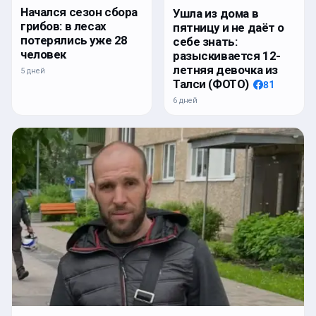
Начался сезон сбора
Ушла из дома в
грибов: в лесах
пятницу и не даёт о
потерялись уже 28
себе знать:
человек
разыскивается 12-
летняя девочка из
5 дней
Талси (ФОТО)
81
6 дней