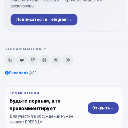
Telegram-канал PRESS.LV — срочные новости и
эксклюзивы.
Подписаться в Telegram
→
КАК ВАМ МАТЕРИАЛ?
👍
❤️
👎
😄
😮
😢
Facebook
👍
11
КОММЕНТАРИИ
Будьте первым, кто
прокомментирует
Открыть
→
Для участия в обсуждении нужен
аккаунт PRESS.LV.