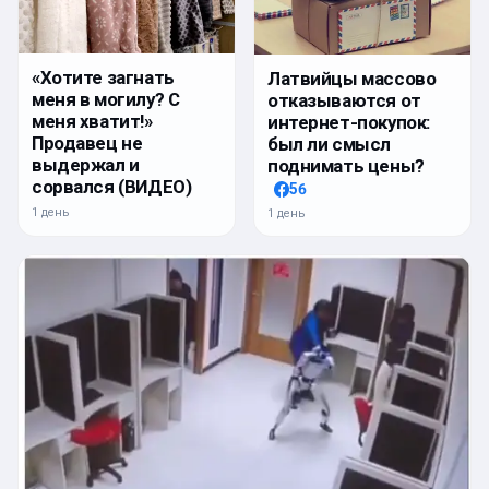
«Хотите загнать
Латвийцы массово
меня в могилу? С
отказываются от
меня хватит!»
интернет-покупок:
Продавец не
был ли смысл
выдержал и
поднимать цены?
сорвался (ВИДЕО)
56
1 день
1 день