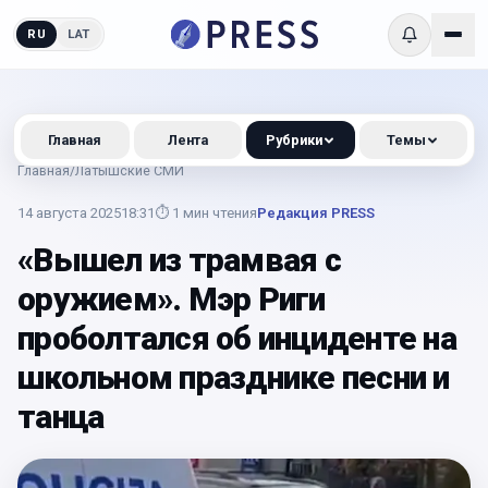
RU
LAT
Главная
Лента
Рубрики
Темы
Главная
/
Латышские СМИ
14 августа 2025
18:31
⏱
1
мин чтения
Редакция PRESS
«Вышел из трамвая с
оружием». Мэр Риги
проболтался об инциденте на
школьном празднике песни и
танца