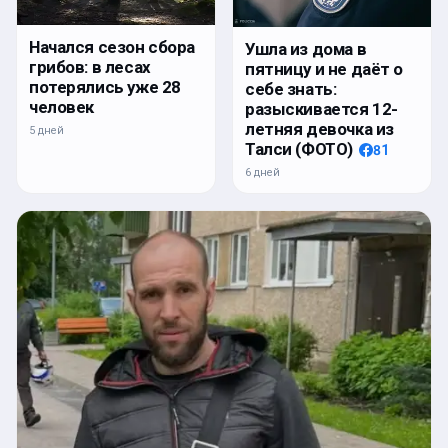
Начался сезон сбора
Ушла из дома в
грибов: в лесах
пятницу и не даёт о
потерялись уже 28
себе знать:
человек
разыскивается 12-
летняя девочка из
5 дней
Талси (ФОТО)
81
6 дней