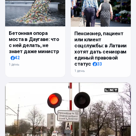
Бетонная опора
Пенсионер, пациент
моста в Даугаве: что
или клиент
с ней делать, не
соцслужбы: в Латвии
знает даже министр
хотят дать сениорам
единый правовой
42
статус
33
1 день
1 день