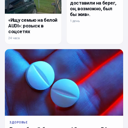
доставили на берег,
он, возможно, был
бы жив».
«Ищу семью на белой
1 день
AUDI»: розыск в
соцсетях
24 часа
ЗДОРОВЬЕ