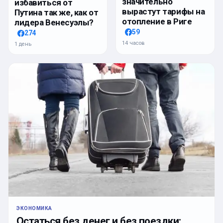
значительно
избавиться от
вырастут тарифы на
Путина так же, как от
отопление в Риге
лидера Венесуэлы?
59
274
14 часов
1 день
ЭКОНОМИКА
Остаться без денег и без поездки: