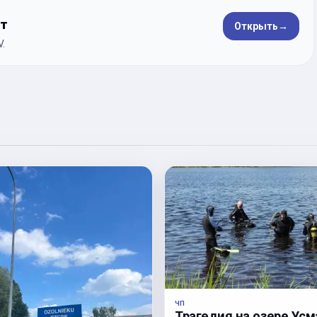
ет
Открыть
→
.
ЧП
Трагедия на озере Усм