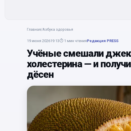
Главная
/
Азбука здоровья
19 июня 2026
19:13
⏱
1
мин чтения
Редакция PRESS
Учёные смешали джекфр
холестерина — и полу
дёсен