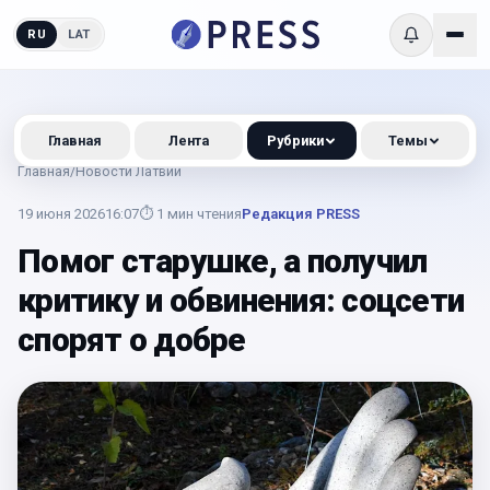
RU
LAT
Главная
Лента
Рубрики
Темы
Главная
/
Новости Латвии
19 июня 2026
16:07
⏱
1
мин чтения
Редакция PRESS
Помог старушке, а получил
критику и обвинения: соцсети
спорят о добре