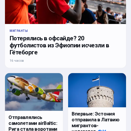
МИГРАНТЫ
Потерялись в офсайде? 20
футболистов из Эфиопии исчезли в
Гётеборге
16 часов
Впервые: Эстония
Отправлялись
отправила в Латвию
самолетами airBaltic:
мигрантов-
Рига стала воротами