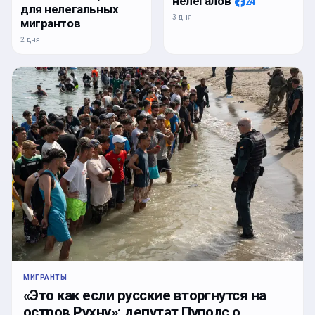
нелегалов
24
для нелегальных
3 дня
мигрантов
2 дня
МИГРАНТЫ
«Это как если русские вторгнутся на
остров Рухну»: депутат Пуполс о