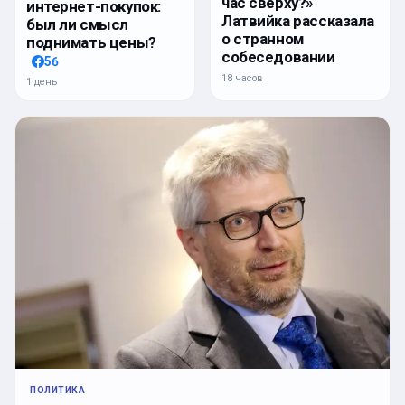
час сверху?»
интернет-покупок:
Латвийка рассказала
был ли смысл
о странном
поднимать цены?
собеседовании
56
18 часов
1 день
ПОЛИТИКА