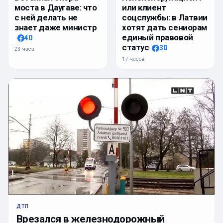
моста в Даугаве: что
или клиент
с ней делать не
соцслужбы: в Латвии
знает даже министр
хотят дать сениорам
единый правовой
40
статус
30
23 часа
17 часов
ДТП
Врезался в железнодорожный