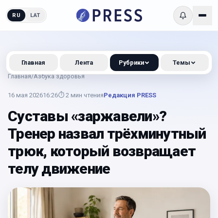
RU
LAT
Главная
Лента
Рубрики
Темы
Главная
/
Азбука здоровья
16 мая 2026
16:26
⏱
2
мин чтения
Редакция PRESS
Суставы «заржавели»?
Тренер назвал трёхминутный
трюк, который возвращает
телу движение