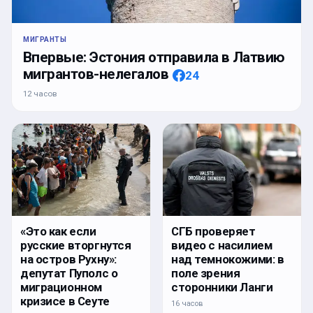
МИГРАНТЫ
Впервые: Эстония отправила в Латвию
мигрантов-нелегалов
24
12 часов
«Это как если
СГБ проверяет
русские вторгнутся
видео с насилием
на остров Рухну»:
над темнокожими: в
депутат Пуполс о
поле зрения
миграционном
сторонники Ланги
кризисе в Сеуте
16 часов