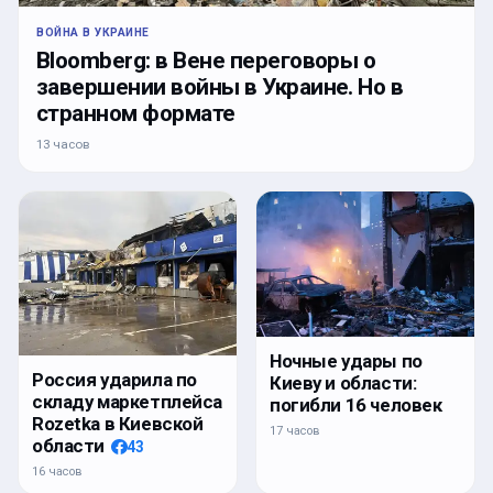
ВОЙНА В УКРАИНЕ
Bloomberg: в Вене переговоры о
завершении войны в Украине. Но в
странном формате
13 часов
Ночные удары по
Россия ударила по
Киеву и области:
складу маркетплейса
погибли 16 человек
Rozetka в Киевской
17 часов
области
43
16 часов