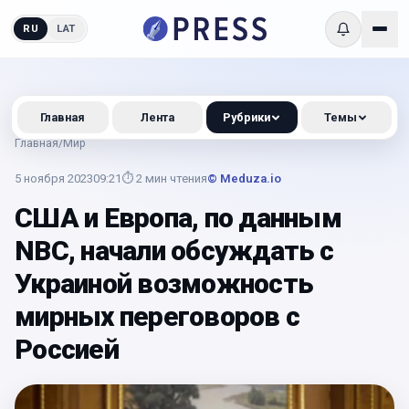
RU
LAT
Главная
Лента
Рубрики
Темы
Главная
/
Мир
5 ноября 2023
09:21
⏱
2
мин чтения
© Meduza.io
США и Европа, по данным
NBC, начали обсуждать с
Украиной возможность
мирных переговоров с
Россией