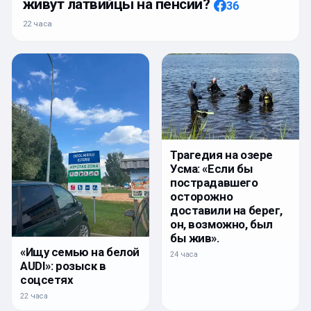
живут латвийцы на пенсии?
36
22 часа
Трагедия на озере
Усма: «Если бы
пострадавшего
осторожно
доставили на берег,
он, возможно, был
бы жив».
«Ищу семью на белой
24 часа
AUDI»: розыск в
соцсетях
22 часа