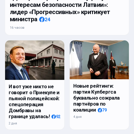
интересам безопасности Латвии»:
лидер «Прогрессивных» критикует
министра
24
16 часов
Новые рейтинги:
И вот уже никто не
партия Кулбергса
говорит о Приекуле и
буквально сожрала
пьяной полицейской:
партнёров по
спецоперация
коалиции
Домбравы на
79
границе удалась!
92
4 дня
2 дня