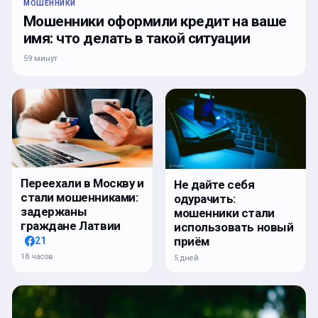
МОШЕННИКИ
Мошенники оформили кредит на ваше
имя: что делать в такой ситуации
59 минут
Переехали в Москву и
Не дайте себя
стали мошенниками:
одурачить:
задержаны
мошенники стали
граждане Латвии
использовать новый
приём
21
18 часов
5 дней