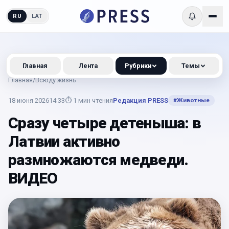
RU
LAT
Главная
Лента
Рубрики
Темы
Главная
/
Всюду жизнь
18 июня 2026
14:33
⏱
1
мин чтения
Редакция PRESS
#
Животные
Сразу четыре детеныша: в
Латвии активно
размножаются медведи.
ВИДЕО