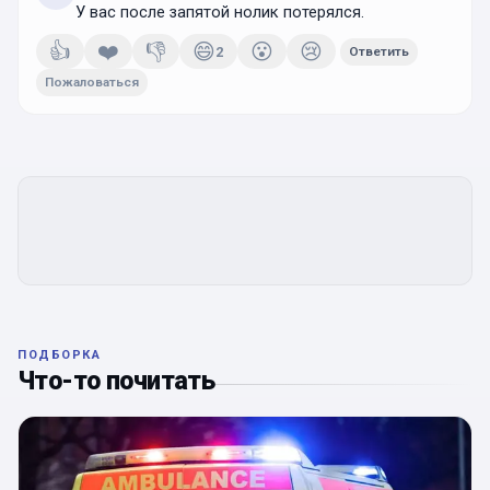
У вас после запятой нолик потерялся.
👍
❤️
👎
😄
😮
😢
2
Ответить
Пожаловаться
ПОДБОРКА
Что-то почитать