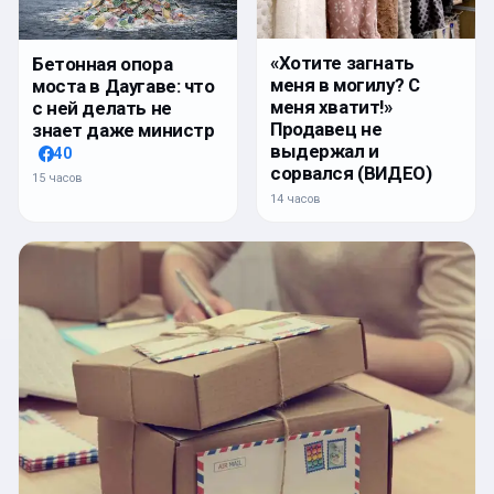
«Хотите загнать
Бетонная опора
меня в могилу? С
моста в Даугаве: что
меня хватит!»
с ней делать не
Продавец не
знает даже министр
выдержал и
40
сорвался (ВИДЕО)
15 часов
14 часов