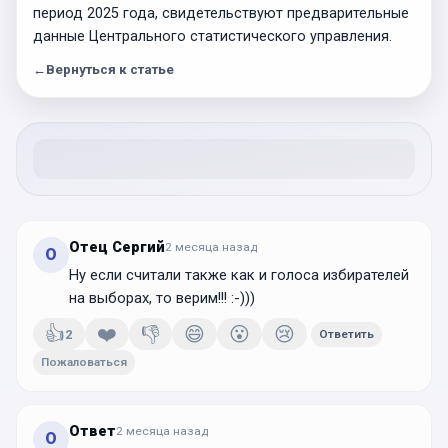
период 2025 года, свидетельствуют предварительные
данные Центрального статистического управления.
←
Вернуться к статье
Отец Сергий
2 месяца
назад
О
Ну если считали также как и голоса избирателей
на выборах, то верим!!! :-)))
👍
❤️
👎
😄
😮
😢
2
Ответить
Пожаловаться
Ответ
2 месяца
назад
О