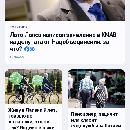
ПОЛИТИКА
Лато Лапса написал заявление в KNAB
на депутата от Нацобъединения: за
что?
68
16 часов
Живу в Латвии 9 лет,
Пенсионер, пациент
говорю по-
или клиент
латышски, что не
соцслужбы: в Латвии
так? Индиец в шоке