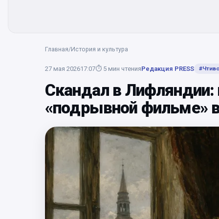
Главная
/
История и культура
27 мая 2026
17:07
⏱
5
мин чтения
Редакция PRESS
#
Чтив
Скандал в Лифляндии: 
«подрывной фильме» в