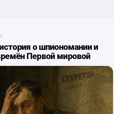
о
история о шпиономании и
ремён Первой мировой