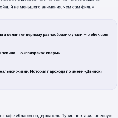
ойный не меньшего внимания, чем сам фильм.
ьги селян гендерному разнообразию учили — pietiek.com
я певица — о «призраках оперы»
 реальной жизни. История парохода по имени «Двинск»
атографе «Класс» содержатель Пурин поставил военную