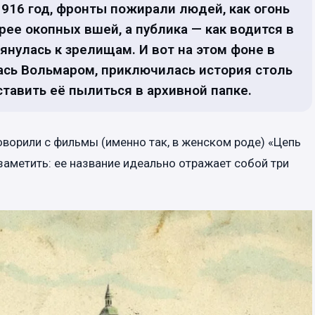
916 год, фронты пожирали людей, как огонь
ее окопных вшей, а публика — как водится в
нулась к зрелищам. И вот на этом фоне в
ась Вольмаром, приключилась история столь
ставить её пылиться в архивной папке.
говорили с фильмы (именно так, в женском роде) «Цепь
заметить: ее название идеально отражает собой три