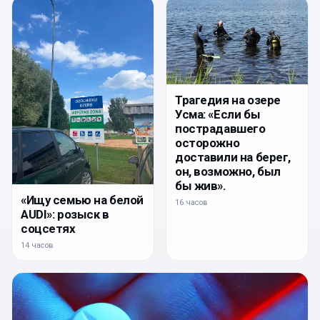
Трагедия на озере
Усма: «Если бы
пострадавшего
осторожно
доставили на берег,
он, возможно, был
бы жив».
«Ищу семью на белой
16 часов
AUDI»: розыск в
соцсетях
14 часов