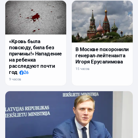
«Кровь была
повсюду, била без
В Москве похоронили
причины!» Нападение
генерал‑лейтенанта
на ребенка
Игоря Ерусалимова
расследуют почти
15 часов
год
26
9 часов