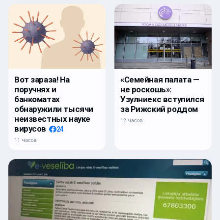
Вот зараза! На
«Семейная палата —
поручнях и
не роскошь»:
банкоматах
Узулниекс вступился
обнаружили тысячи
за Рижский роддом
неизвестных науке
12 часов
вирусов
24
11 часов