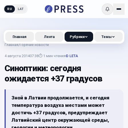
RU
LAT
Главная
Лента
Рубрики
Темы
Главная
/
Горячие новости
4 августа 2014
07:38
⏱
1
мин чтения
© LETA
Синоптики: сегодня
ожидается +37 градусов
Зной в Латвии продолжается, и сегодня
температура воздуха местами может
достичь +37 градусов, предупреждает
Латвийский центр окружающей среды,
геологии и метеорологии.