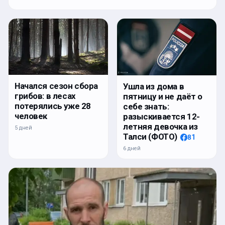
Начался сезон сбора
Ушла из дома в
грибов: в лесах
пятницу и не даёт о
потерялись уже 28
себе знать:
человек
разыскивается 12-
летняя девочка из
5 дней
Талси (ФОТО)
81
6 дней