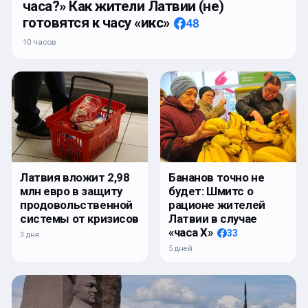
часа?» Как жители Латвии (не)
готовятся к часу «икс»
48
10 часов
Латвия вложит 2,98
Бананов точно не
млн евро в защиту
будет: Шмитс о
продовольственной
рационе жителей
системы от кризисов
Латвии в случае
«часа Х»
33
3 дня
5 дней