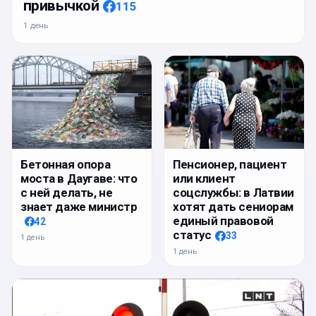
привычкой
115
1 день
Бетонная опора
Пенсионер, пациент
моста в Даугаве: что
или клиент
с ней делать, не
соцслужбы: в Латвии
знает даже министр
хотят дать сениорам
единый правовой
42
статус
33
1 день
1 день