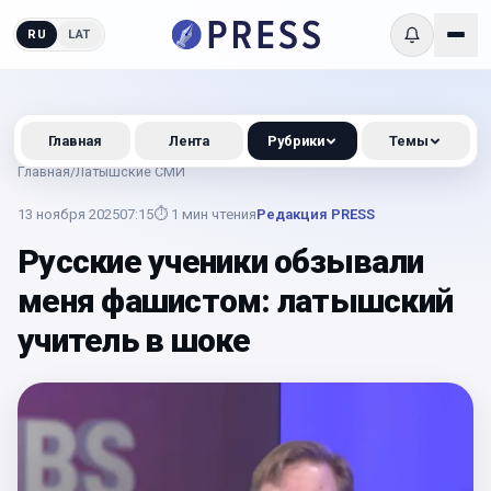
RU
LAT
Главная
Лента
Рубрики
Темы
Главная
/
Латышские СМИ
13 ноября 2025
07:15
⏱
1
мин чтения
Редакция PRESS
Русские ученики обзывали
меня фашистом: латышский
учитель в шоке