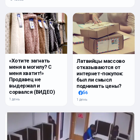
«Хотите загнать
Латвийцы массово
меня в могилу? С
отказываются от
меня хватит!»
интернет-покупок:
Продавец не
был ли смысл
выдержал и
поднимать цены?
сорвался (ВИДЕО)
56
1 день
1 день