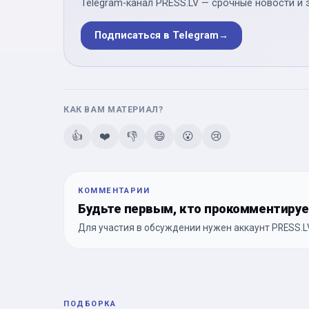
Telegram-канал PRESS.LV — срочные новости и 
Подписаться в Telegram
→
КАК ВАМ МАТЕРИАЛ?
👍
❤️
👎
😄
😮
😢
КОММЕНТАРИИ
Будьте первым, кто прокомментиру
Для участия в обсуждении нужен аккаунт PRESS.LV
ПОДБОРКА