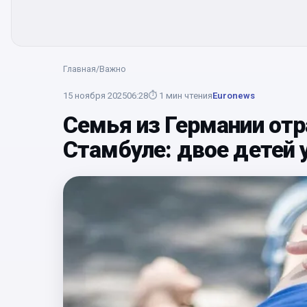
Главная
/
Важно
15 ноября 2025
06:28
⏱
1
мин чтения
Euronews
Семья из Германии отр
Стамбуле: двое детей 