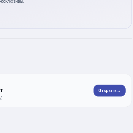
эксклюзивы.
ет
Открыть
→
.