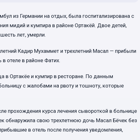
мбул из Германии на отдых, была госпитализирована с
ия мидий и кумпира в районе Ортакёй. Двое детей,
шесть лет, умерли.
тилетний Кадир Мухаммет и трехлетний Масал — прибыли
 в отеле в районе Фатих.
ца в Ортакёе и кумпир в ресторане. По данным
 больницу с жалобами на рвоту и тошноту, которые
сле прохождения курса лечения сывороткой в больнице
чек обнаружила свою трехлетнюю дочь Масал Бёчек без
прибывшие в отель после получения уведомления,