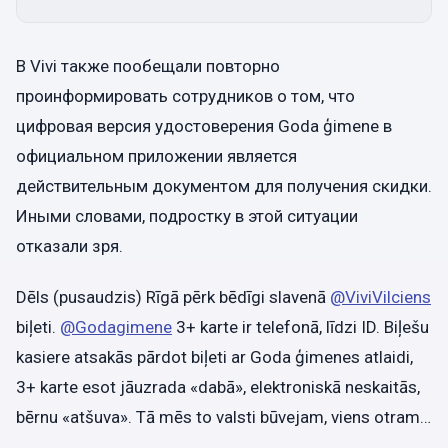
В Vivi также пообещали повторно
проинформировать сотрудников о том, что
цифровая версия удостоверения Goda ģimene в
официальном приложении является
действительным документом для получения скидки.
Иными словами, подростку в этой ситуации
отказали зря.
Dēls (pusaudzis) Rīgā pērk bēdīgi slavenā
@ViviVilciens
biļeti.
@Godagimene
3+ karte ir telefonā, līdzi ID. Biļešu
kasiere atsakās pārdot biļeti ar Goda ģimenes atlaidi,
3+ karte esot jāuzrada «dabā», elektroniskā neskaitās,
bērnu «atšuva». Tā mēs to valsti būvejam, viens otram…