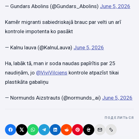
— Gundars Abolins (@Gundars_Abolins)
June 5, 2026
Kamēr migranti sabiedriskajā brauc par velti un arī
kontrole impotenta ko pasākt
— Kalnu lauva (@KalnuLauva)
June 5, 2026
Ha, labāk tā, man ir soda naudas papīrītis par 25
naudiņām, jo
@ViviVilciens
kontrole atpazīst tikai
plastikāta gabaliņu
— Normunds Aizstrauts (@normunds_ai)
June 5, 2026
ПОДЕЛИТЬСЯ