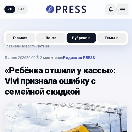
RU
LAT
Главная
Лента
Рубрики
Темы
Главная
/
Новости Латвии
5 июня 2026
20:00
⏱
2
мин чтения
Редакция PRESS
«Ребёнка отшили у кассы»:
Vivi признала ошибку с
семейной скидкой