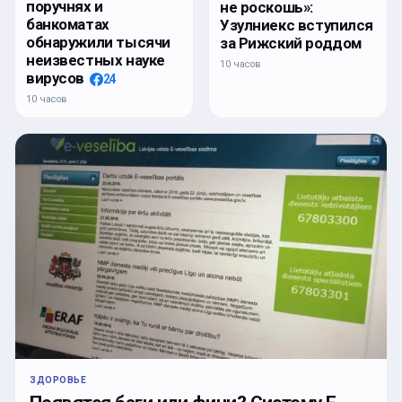
поручнях и
не роскошь»:
банкоматах
Узулниекс вступился
обнаружили тысячи
за Рижский роддом
неизвестных науке
10 часов
вирусов
24
10 часов
ЗДОРОВЬЕ