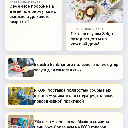
PRESS РЕКОМЕНДУЕТ
Семейное пособие на
детей по-новому: кому,
сколько и до какого
возраста?
PRESS РЕКОМЕНДУЕТ
Лето со вкусом Selga:
супер-рецепты на
каждый день!
Industra Bank: много полезного плюс супер-
услуга для самозанятых!
RIKON: поставка полностью собранных
кранов — уникальная операция, ставшая
повседневной практикой
Zila cena – zema cena: Maxima снизила
цены уже более чем на 8000 товаров!