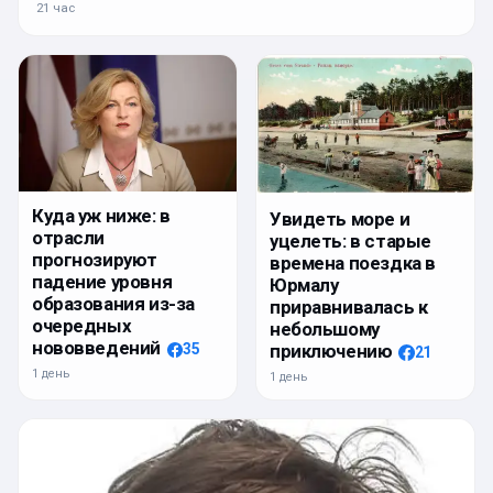
21 час
Куда уж ниже: в
Увидеть море и
отрасли
уцелеть: в старые
прогнозируют
времена поездка в
падение уровня
Юрмалу
образования из-за
приравнивалась к
очередных
небольшому
нововведений
приключению
35
21
1 день
1 день