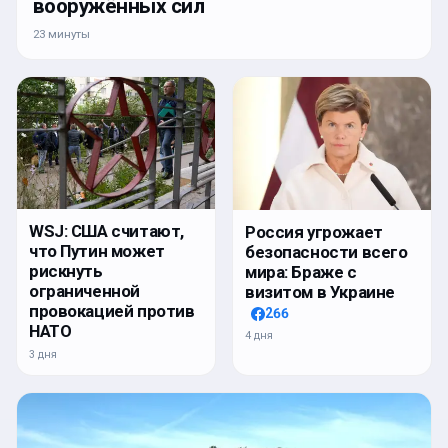
вооружённых сил
23 минуты
WSJ: США считают,
Россия угрожает
что Путин может
безопасности всего
рискнуть
мира: Браже с
ограниченной
визитом в Украине
провокацией против
266
НАТО
4 дня
3 дня