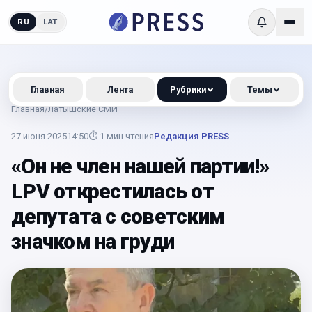
RU
LAT
Главная
Лента
Рубрики
Темы
Главная
/
Латышские СМИ
27 июня 2025
14:50
⏱
1
мин чтения
Редакция PRESS
«Он не член нашей партии!»
LPV открестилась от
депутата с советским
значком на груди