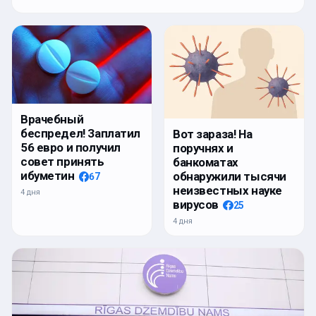
Врачебный
беспредел! Заплатил
Вот зараза! На
56 евро и получил
поручнях и
совет принять
банкоматах
ибуметин
обнаружили тысячи
67
неизвестных науке
4 дня
вирусов
25
4 дня