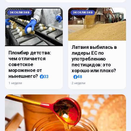
ЭКСКЛЮЗИВ
ЭКСКЛЮЗИВ
Латвия выбилась в
Пломбир детства:
лидеры ЕС по
чем отличается
употреблению
советское
пестицидов: это
мороженое от
хорошо или плохо?
нынешнего?
33
48
1 неделя
2 недели