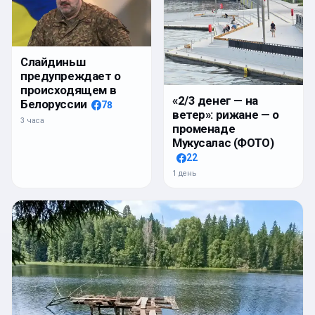
Слайдиньш
предупреждает о
происходящем в
«2/3 денег — на
Белоруссии
78
ветер»: рижане — о
3 часа
променаде
Мукусалас (ФОТО)
22
1 день