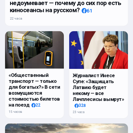
недоумевает — почему до сих пор есть
киносеансы на русском?
61
22 часа
«Общественный
Журналист Инесе
транспорт — только
Супе: «Защищать
для богатых?» В сети
Латвию будет
возмущаются
некому — все
стоимостью билетов
Лачплесисы вымрут»
на поезд
22
328
15 часов
23 часа