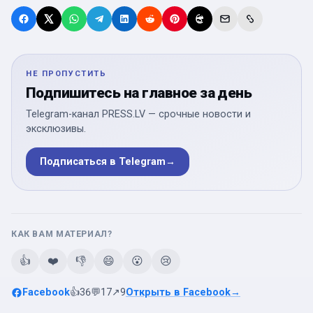
НЕ ПРОПУСТИТЬ
Подпишитесь на главное за день
Telegram-канал PRESS.LV — срочные новости и
эксклюзивы.
Подписаться в Telegram
→
КАК ВАМ МАТЕРИАЛ?
👍
❤️
👎
😄
😮
😢
Facebook
👍
36
💬
17
↗
9
Открыть в Facebook
→