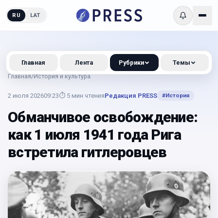
RU
LAT
Главная
Лента
Рубрики
Темы
Главная
/
История и культура
2 июля 2026
09:23
⏱
5
мин чтения
Редакция PRESS
#
История
Обманчивое освобождение:
как 1 июля 1941 года Рига
встретила гитлеровцев