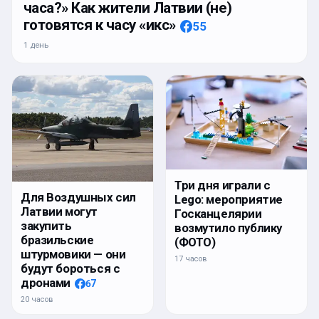
часа?» Как жители Латвии (не)
готовятся к часу «икс»
55
1 день
Три дня играли с
Для Воздушных сил
Lego: мероприятие
Латвии могут
Госканцелярии
закупить
возмутило публику
бразильские
(ФОТО)
штурмовики — они
17 часов
будут бороться с
дронами
67
20 часов