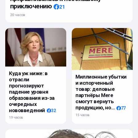
приключению
21
20 часов
Куда уж ниже: в
Миллионные убытки
отрасли
и испорченный
прогнозируют
товар: деловые
падение уровня
партнёры Mere
образования из-за
смогут вернуть
очередных
продукцию, но…
77
нововведений
32
15 часов
19 часов