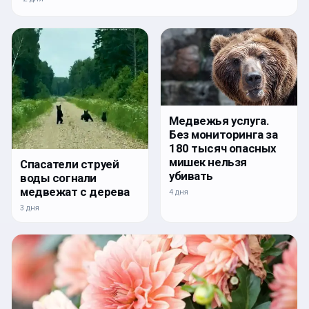
Медвежья услуга.
Без мониторинга за
180 тысяч опасных
мишек нельзя
Спасатели струей
убивать
воды согнали
медвежат с дерева
4 дня
3 дня