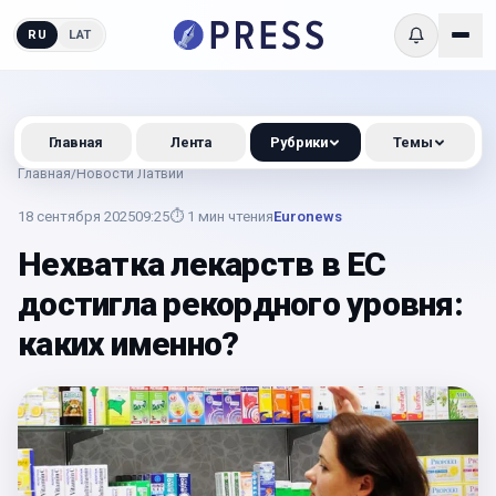
RU
LAT
Главная
Лента
Рубрики
Темы
Главная
/
Новости Латвии
18 сентября 2025
09:25
⏱
1
мин чтения
Euronews
Нехватка лекарств в ЕС
достигла рекордного уровня:
каких именно?