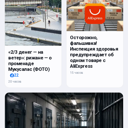
Осторожно,
фальшивка!
Инспекция здоровья
«2/3 денег — на
предупреждает об
ветер»: рижане — о
одном товаре с
променаде
AliExpress
Мукусалас (ФОТО)
15 часов
22
20 часов