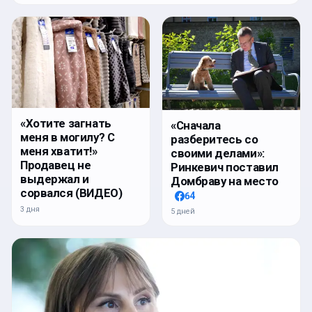
«Хотите загнать
«Сначала
меня в могилу? С
разберитесь со
меня хватит!»
своими делами»:
Продавец не
Ринкевич поставил
выдержал и
Домбраву на место
сорвался (ВИДЕО)
64
3 дня
5 дней