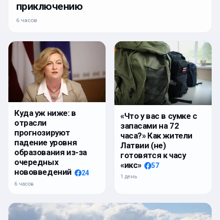
приключению
6 часов
Куда уж ниже: в
«Что у вас в сумке с
отрасли
запасами на 72
прогнозируют
часа?» Как жители
падение уровня
Латвии (не)
образования из-за
готовятся к часу
очередных
«икс»
57
нововведений
24
1 день
6 часов