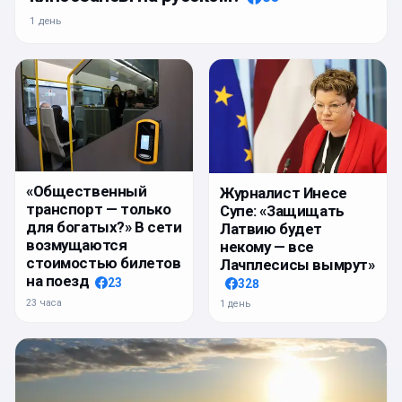
1 день
«Общественный
Журналист Инесе
транспорт — только
Супе: «Защищать
для богатых?» В сети
Латвию будет
возмущаются
некому — все
стоимостью билетов
Лачплесисы вымрут»
на поезд
23
328
23 часа
1 день