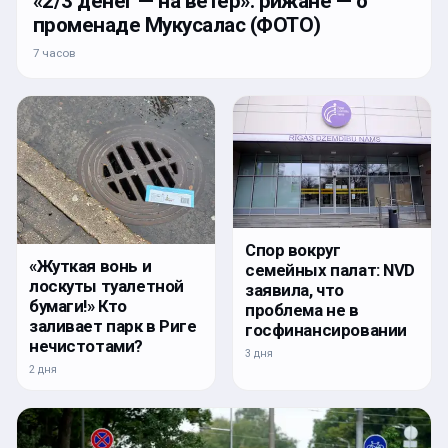
«2/3 денег — на ветер»: рижане — о
променаде Мукусалас (ФОТО)
7 часов
Спор вокруг
«Жуткая вонь и
семейных палат: NVD
лоскуты туалетной
заявила, что
бумаги!» Кто
проблема не в
заливает парк в Риге
госфинансировании
нечистотами?
3 дня
2 дня