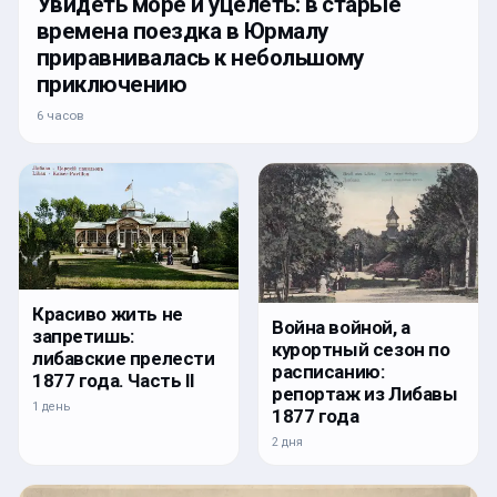
Увидеть море и уцелеть: в старые
времена поездка в Юрмалу
приравнивалась к небольшому
приключению
6 часов
Красиво жить не
Война войной, а
запретишь:
курортный сезон по
либавские прелести
расписанию:
1877 года. Часть II
репортаж из Либавы
1 день
1877 года
2 дня