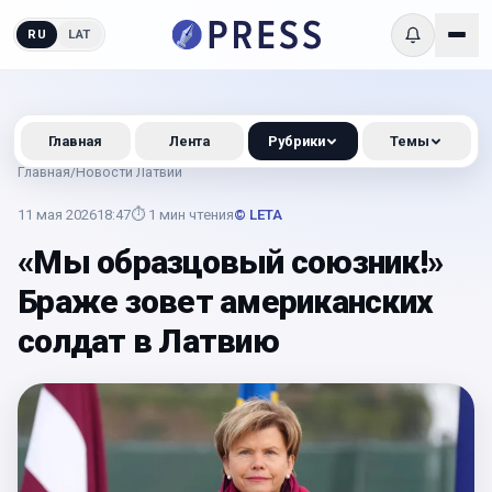
RU
LAT
Главная
Лента
Рубрики
Темы
Главная
/
Новости Латвии
11 мая 2026
18:47
⏱
1
мин чтения
© LETA
«Мы образцовый союзник!»
Браже зовет американских
солдат в Латвию