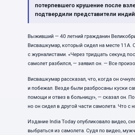
потерпевшего крушение после взле
подтвердили представители индий
Выживший — 40 летний гражданин Великобр
Висвашкумар, который сидел на месте 11A. О
с журналистами. «Через тридцать секунд по
самолет разбился, — заявил он. — Все произ
Висвашкумар рассказал, что, когда он очнулс
и побежал. Везде были разбросаны куски сам
помощи и отвез в больницу», — сказал он. П
но он сидел в другой части самолета. Что с н
Издание India Today опубликовало видео, с
выбраться из самолета. Судя по видео, му