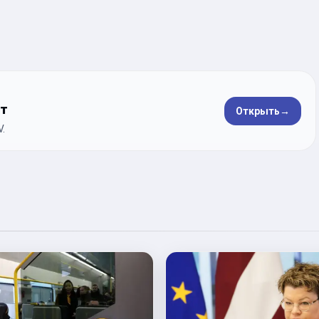
ет
Открыть
→
.