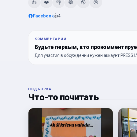
👍
❤️
👎
😄
😮
😢
Facebook
👍
4
КОММЕНТАРИИ
Будьте первым, кто прокомментиру
Для участия в обсуждении нужен аккаунт PRESS.LV
ПОДБОРКА
Что-то почитать