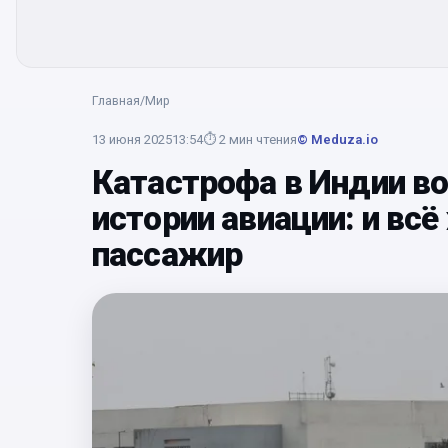
Главная
/
Мир
13 июня 2025
13:54
⏱
2
мин чтения
© Meduza.io
Катастрофа в Индии во
истории авиации: и вс
пассажир