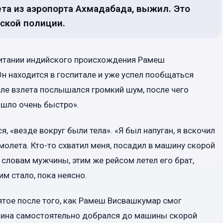
та из аэропорта Ахмадабада, выжил. Это
ской полиции.
итании индийского происхождения Рамеш
н находится в госпитале и уже успел пообщаться
сле взлета послышался громкий шум, после чего
ошло очень быстро».
я, «везде вокруг были тела». «Я был напуган, я вскочил
олета. Кто-то схватил меня, посадил в машину скорой
о словам мужчины, этим же рейсом летел его брат,
им стало, пока неясно.
нятое после того, как Рамеш Висвашкумар смог
жчина самостоятельно добрался до машины скорой