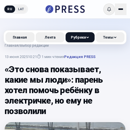
RU
LAT
Главная
Лента
Рубрики
Темы
Главная
/
Выбор редакции
13 июня 2025
10:21
⏱
1
мин чтения
Редакция PRESS
«Это снова показывает,
какие мы люди»: парень
хотел помочь ребёнку в
электричке, но ему не
позволили