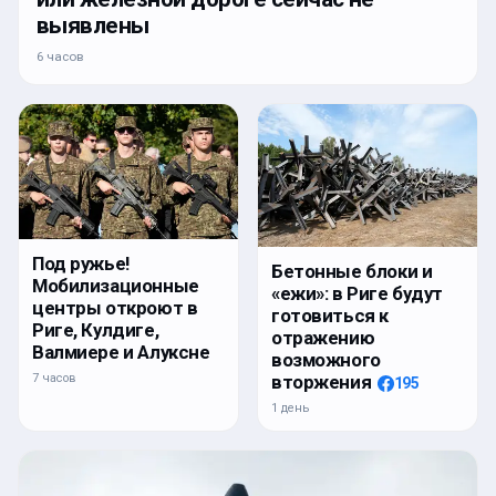
выявлены
6 часов
Под ружье!
Бетонные блоки и
Мобилизационные
«ежи»: в Риге будут
центры откроют в
готовиться к
Риге, Кулдиге,
отражению
Валмиере и Алуксне
возможного
7 часов
вторжения
195
1 день