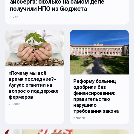
айсберга: сколько на самом деле
получили НПО из бюджета
1 час
«Почему мы всё
время последние?»
Реформу больниц
Аугулс ответил на
одобрили без
вопрос о поддержке
финансирования:
фермеров
правительство
нарушило
7 часов
требования закона
8 часов