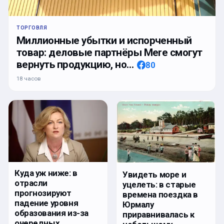
ТОРГОВЛЯ
Миллионные убытки и испорченный
товар: деловые партнёры Mere смогут
вернуть продукцию, но…
80
18 часов
Куда уж ниже: в
Увидеть море и
отрасли
уцелеть: в старые
прогнозируют
времена поездка в
падение уровня
Юрмалу
образования из-за
приравнивалась к
очередных