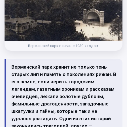
Верманский парк в начале 1930-х годов.
Верманский парк хранит не только тень
старых лип и память о поколениях рижан. В
его земле, если верить городским
легендам, газетным хроникам и рассказам
очевидцев, лежали золотые дублоны,
фамильные драгоценности, загадочные
шкатулки и тайны, которые так и не
удалось разгадать. Одни из этих историй
закончились трагедией, другие —