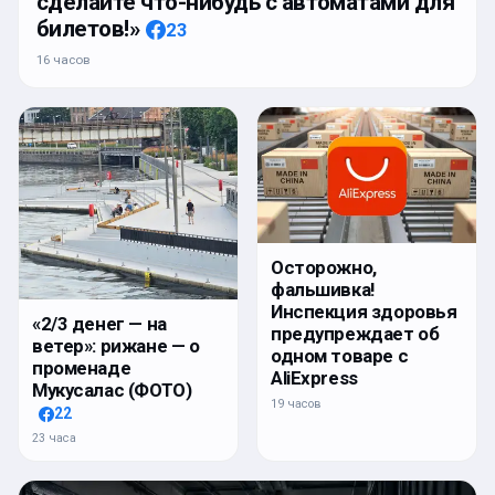
сделайте что-нибудь с автоматами для
билетов!»
23
16 часов
Осторожно,
фальшивка!
Инспекция здоровья
«2/3 денег — на
предупреждает об
ветер»: рижане — о
одном товаре с
променаде
AliExpress
Мукусалас (ФОТО)
19 часов
22
23 часа