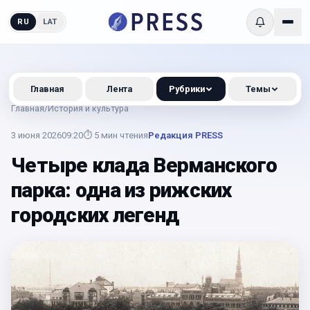
RU
LAT
Главная
Лента
Рубрики
Темы
Главная
/
История и культура
3 июня 2026
09:20
⏱
5
мин чтения
Редакция PRESS
Четыре клада Верманского
парка: одна из рижских
городских легенд