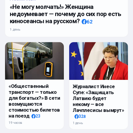
«Не могу молчать!» Женщина
недоумевает — почему до сих пор есть
киносеансы на русском?
62
1 день
«Общественный
Журналист Инесе
транспорт — только
Супе: «Защищать
для богатых?» В сети
Латвию будет
возмущаются
некому — все
стоимостью билетов
Лачплесисы вымрут»
на поезд
23
328
19 часов
1 день