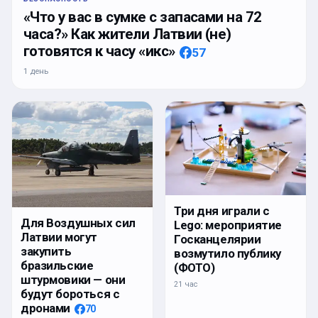
«Что у вас в сумке с запасами на 72
часа?» Как жители Латвии (не)
готовятся к часу «икс»
57
1 день
Три дня играли с
Для Воздушных сил
Lego: мероприятие
Латвии могут
Госканцелярии
закупить
возмутило публику
бразильские
(ФОТО)
штурмовики — они
21 час
будут бороться с
дронами
70