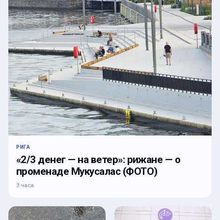
РИГА
«2/3 денег — на ветер»: рижане — о
променаде Мукусалас (ФОТО)
3 часа