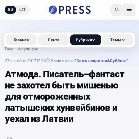
RU
LAT
Главная
Лента
Рубрики
Темы
Главная
/
Культура
27 октября 2017
19:26
⏱
5
мин чтения
"Семь секретов&Суббота"
Атмода. Писатель–фантаст
не захотел быть мишенью
для отмороженных
латышских хунвейбинов и
уехал из Латвии