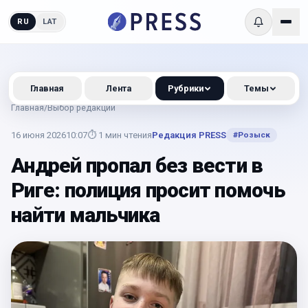
RU
LAT
Главная
Лента
Рубрики
Темы
Главная
/
Выбор редакции
16 июня 2026
10:07
⏱
1
мин чтения
Редакция PRESS
#
Розыск
Андрей пропал без вести в
Риге: полиция просит помочь
найти мальчика