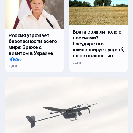
Враги сожгли поле с
Россия угрожает
посевами?
безопасности всего
Государство
мира: Браже с
компенсирует ущерб,
визитом в Украине
но не полностью
266
3 дня
3 дня