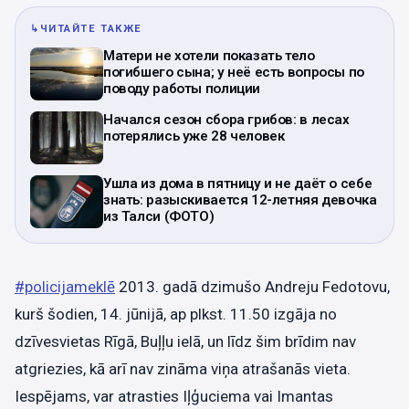
↳
ЧИТАЙТЕ ТАКЖЕ
Матери не хотели показать тело
погибшего сына; у неё есть вопросы по
поводу работы полиции
Начался сезон сбора грибов: в лесах
потерялись уже 28 человек
Ушла из дома в пятницу и не даёт о себе
знать: разыскивается 12-летняя девочка
из Талси (ФОТО)
#policijameklē
2013. gadā dzimušo Andreju Fedotovu,
kurš šodien, 14. jūnijā, ap plkst. 11.50 izgāja no
dzīvesvietas Rīgā, Buļļu ielā, un līdz šim brīdim nav
atgriezies, kā arī nav zināma viņa atrašanās vieta.
Iespējams, var atrasties Iļģuciema vai Imantas