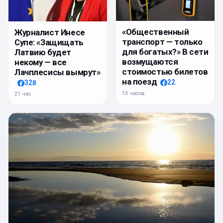
«Общественный
Журналист Инесе
транспорт — только
Супе: «Защищать
для богатых?» В сети
Латвию будет
возмущаются
некому — все
стоимостью билетов
Лачплесисы вымрут»
на поезд
22
328
13 часов
21 час