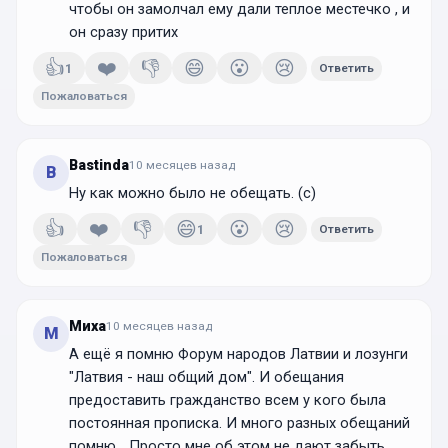
чтобы он замолчал ему дали теплое местечко , и
он сразу притих
👍
❤️
👎
😄
😮
😢
1
Ответить
Пожаловаться
Bastinda
10 месяцев
назад
B
Ну как можно было не обещать. (с)
👍
❤️
👎
😄
😮
😢
1
Ответить
Пожаловаться
Миха
10 месяцев
назад
М
А ещё я помню Форум народов Латвии и лозунги
"Латвия - наш общий дом". И обещания
предоставить гражданство всем у кого была
постоянная прописка. И много разных обещаний
помню... Просто мне об этом не дают забыть.