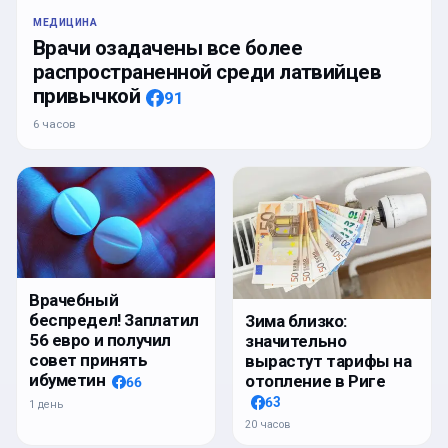
МЕДИЦИНА
Врачи озадачены все более
распространенной среди латвийцев
привычкой
91
6 часов
Врачебный
беспредел! Заплатил
Зима близко:
56 евро и получил
значительно
совет принять
вырастут тарифы на
ибуметин
отопление в Риге
66
63
1 день
20 часов