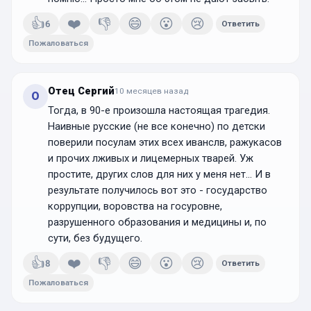
👍
❤️
👎
😄
😮
😢
6
Ответить
Пожаловаться
Отец Сергий
10 месяцев
назад
О
Тогда, в 90-е произошла настоящая трагедия.
Наивные русские (не все конечно) по детски
поверили посулам этих всех иванслв, ражукасов
и прочих лживых и лицемерных тварей. Уж
простите, других слов для них у меня нет... И в
результате получилось вот это - государство
коррупции, воровства на госуровне,
разрушенного образования и медицины и, по
сути, без будущего.
👍
❤️
👎
😄
😮
😢
8
Ответить
Пожаловаться