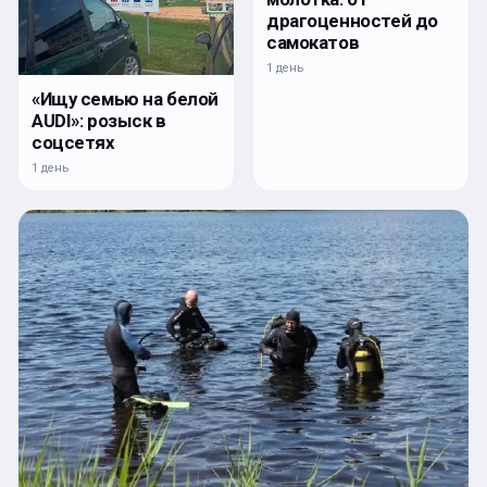
драгоценностей до
самокатов
1 день
«Ищу семью на белой
AUDI»: розыск в
соцсетях
1 день