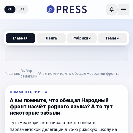
RU
LAT
Главная
Лента
Рубрики
Темы
Выбор
Главная
/
/
А вы помните, что обещал Народный фронт
редакции
насчёт родного языка? А то тут некоторые
забыли
КОММЕНТАРИИ
·
4
А вы помните, что обещал Народный
фронт насчёт родного языка? А то тут
некоторые забыли
Тут «Неаткарига» написала текст о визите
парламентской делегации в 75-ю рижскую школу на