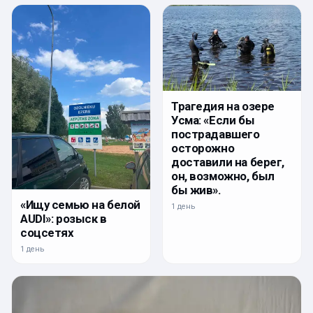
Трагедия на озере
Усма: «Если бы
пострадавшего
осторожно
доставили на берег,
он, возможно, был
бы жив».
«Ищу семью на белой
1 день
AUDI»: розыск в
соцсетях
1 день