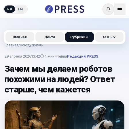
RU
LAT
Главная
Лента
Рубрики
Темы
Главная
/
Всюду жизнь
29 апреля 2026
13:42
⏱
1
мин чтения
Редакция PRESS
Зачем мы делаем роботов
похожими на людей? Ответ
старше, чем кажется