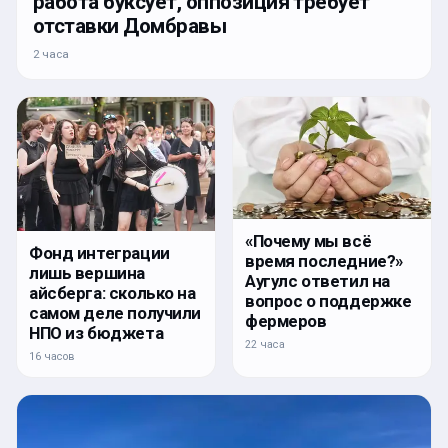
работа буксует, оппозиция требует
отставки Домбравы
2 часа
«Почему мы всё
Фонд интеграции
время последние?»
лишь вершина
Аугулс ответил на
айсберга: сколько на
вопрос о поддержке
самом деле получили
фермеров
НПО из бюджета
22 часа
16 часов