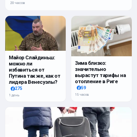
20 часов
Майор Слайдиньш:
Зима близко:
можно ли
значительно
избавиться от
вырастут тарифы на
Путина так же, как от
отопление в Риге
лидера Венесуэлы?
59
275
15 часов
1 день