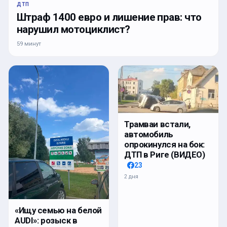
ДТП
Штраф 1400 евро и лишение прав: что
нарушил мотоциклист?
59 минут
Трамваи встали,
автомобиль
опрокинулся на бок:
ДТП в Риге (ВИДЕО)
23
2 дня
«Ищу семью на белой
AUDI»: розыск в