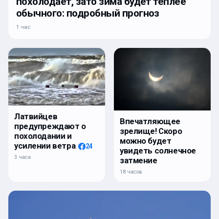
похолодает, зато зима будет теплее
обычного: подробный прогноз
1 час
Латвийцев
Впечатляющее
предупреждают о
зрелище! Скоро
похолодании и
можно будет
усилении ветра
24
увидеть солнечное
3 часа
затмение
18 часов