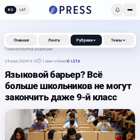
RU
LAT
Главная
Лента
Рубрики
Темы
Главная
/
Выбор редакции
24 мая 2024
14:10
⏱
1
мин чтения
© LETA
Языковой барьер? Всё
больше школьников не могут
закончить даже 9-й класс