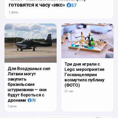
готовятся к часу «икс»
57
1 день
Три дня играли с
Для Воздушных сил
Lego: мероприятие
Латвии могут
Госканцелярии
закупить
возмутило публику
бразильские
(ФОТО)
штурмовики — они
21 час
будут бороться с
дронами
70
1 день