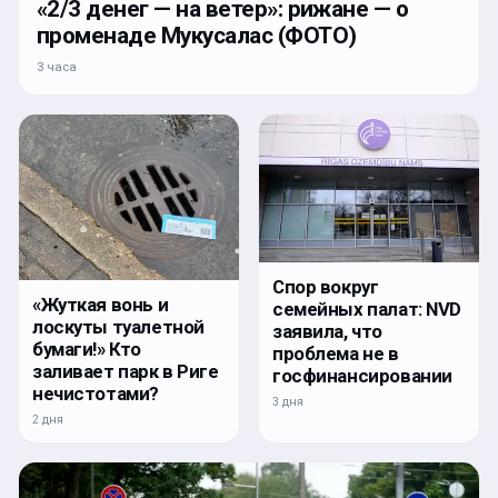
«2/3 денег — на ветер»: рижане — о
променаде Мукусалас (ФОТО)
3 часа
Спор вокруг
«Жуткая вонь и
семейных палат: NVD
лоскуты туалетной
заявила, что
бумаги!» Кто
проблема не в
заливает парк в Риге
госфинансировании
нечистотами?
3 дня
2 дня