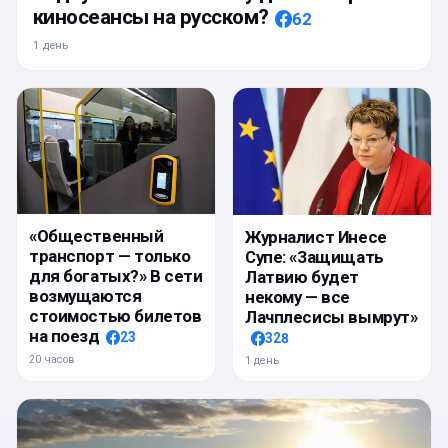
киносеансы на русском?
62
1 день
«Общественный
Журналист Инесе
транспорт — только
Супе: «Защищать
для богатых?» В сети
Латвию будет
возмущаются
некому — все
стоимостью билетов
Лачплесисы вымрут»
на поезд
23
328
20 часов
1 день