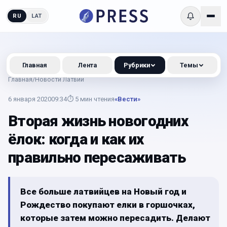
RU
LAT
Главная
Лента
Рубрики
Темы
Главная
/
Новости Латвии
6 января 2020
09:34
⏱
5
мин чтения
«Вести»
Вторая жизнь новогодних
ёлок: когда и как их
правильно пересаживать
Все больше латвийцев на Новый год и
Рождество покупают елки в горшочках,
которые затем можно пересадить. Делают