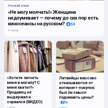
РУССКИЙ ЯЗЫК
«Не могу молчать!» Женщина
недоумевает — почему до сих пор есть
киносеансы на русском?
59
9 часов
«Хотите загнать
Латвийцы массово
меня в могилу? С
отказываются от
меня хватит!»
интернет-покупок:
Продавец не
был ли смысл
выдержал и
поднимать цены?
сорвался (ВИДЕО)
56
1 день
1 день