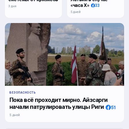
«часа Х»
33
3 дня
5 дней
БЕЗОПАСНОСТЬ
Пока всё проходит мирно. Айзсарги
начали патрулировать улицы Риги
51
5 дней