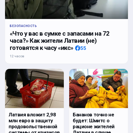
БЕЗОПАСНОСТЬ
«Что у вас в сумке с запасами на 72
часа?» Как жители Латвии (не)
готовятся к часу «икс»
55
12 часов
Латвия вложит 2,98
Бананов точно не
млн евро в защиту
будет: Шмитс о
продовольственной
рационе жителей
системы от кризисов
Латвии в случае