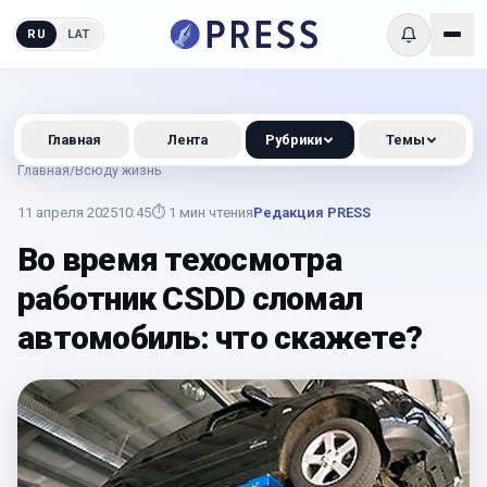
RU
LAT
Главная
Лента
Рубрики
Темы
Главная
/
Всюду жизнь
11 апреля 2025
10:45
⏱
1
мин чтения
Редакция PRESS
Во время техосмотра
работник CSDD сломал
автомобиль: что скажете?