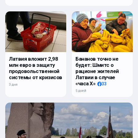
Латвия вложит 2,98
Бананов точно не
млн евро в защиту
будет: Шмитс о
продовольственной
рационе жителей
системы от кризисов
Латвии в случае
«часа Х»
33
3 дня
5 дней