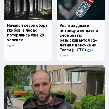
Начался сезон сбора
Ушла из дома в
грибов: в лесах
пятницу и не даёт о
потерялись уже 28
себе знать:
человек
разыскивается 12-
летняя девочка из
5 дней
Талси (ФОТО)
81
6 дней