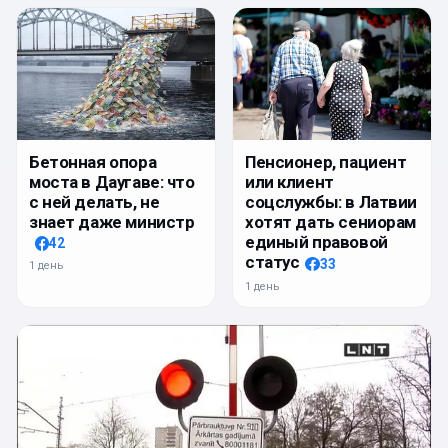
Бетонная опора
Пенсионер, пациент
моста в Даугаве: что
или клиент
с ней делать, не
соцслужбы: в Латвии
знает даже министр
хотят дать сениорам
единый правовой
42
статус
33
1 день
1 день