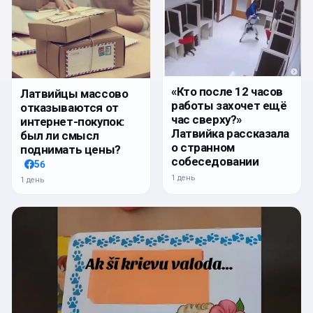
«Кто после 12 часов
Латвийцы массово
работы захочет ещё
отказываются от
час сверху?»
интернет-покупок:
Латвийка рассказала
был ли смысл
о странном
поднимать цены?
собеседовании
56
1 день
1 день