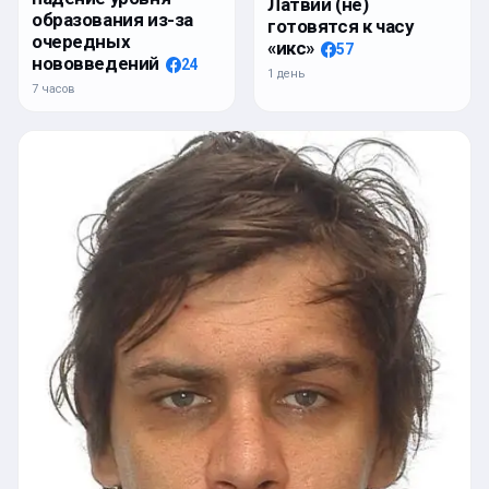
Латвии (не)
образования из-за
готовятся к часу
очередных
«икс»
57
нововведений
24
1 день
7 часов