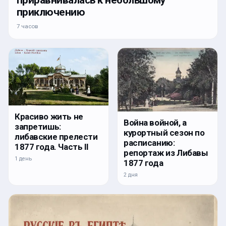
приравнивалась к небольшому
приключению
7 часов
Красиво жить не
Война войной, а
запретишь:
курортный сезон по
либавские прелести
расписанию:
1877 года. Часть II
репортаж из Либавы
1 день
1877 года
2 дня