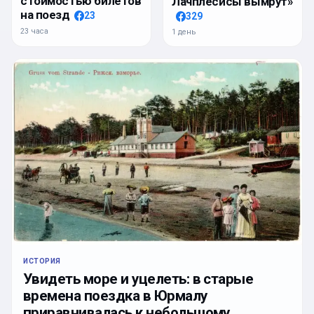
стоимостью билетов
Лачплесисы вымрут»
на поезд
23
329
23 часа
1 день
ИСТОРИЯ
Увидеть море и уцелеть: в старые
времена поездка в Юрмалу
приравнивалась к небольшому