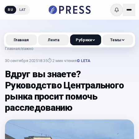
RU
LAT
Главная
Лента
Рубрики
Темы
Главная
/
Важно
30 сентября 2025
18:35
⏱
2
мин чтения
© LETA
Вдруг вы знаете?
Руководство Центрального
рынка просит помочь
расследованию