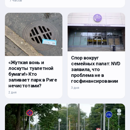
7 часов
Спор вокруг
«Жуткая вонь и
семейных палат: NVD
лоскуты туалетной
заявила, что
бумаги!» Кто
проблема не в
заливает парк в Риге
госфинансировании
нечистотами?
3 дня
2 дня