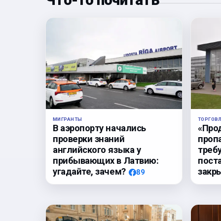
Что-то почитать
ТОРГОВ
МИГРАНТЫ
«Про
В аэропорту начались
проп
проверки знаний
треб
английского языка у
пост
прибывающих в Латвию:
закр
угадайте, зачем?
89