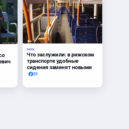
РИГА
Что заслужили: в рижском
со
транспорте удобные
евич
сидения заменят новыми
31