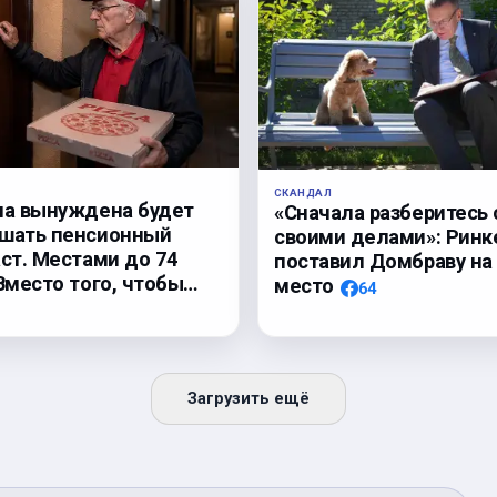
СКАНДАЛ
па вынуждена будет
«Сначала разберитесь 
шать пенсионный
своими делами»: Ринк
аст. Местами до 74
поставил Домбраву на
Вместо того, чтобы…
место
64
Загрузить ещё