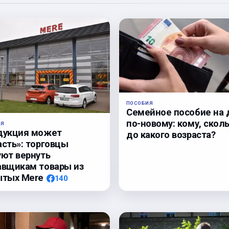
ПОСОБИЯ
Семейное пособие на 
по-новому: кому, сколь
ЛЯ
дукция может
до какого возраста?
асть»: торговцы
уют вернуть
авщикам товары из
ытых Mere
140