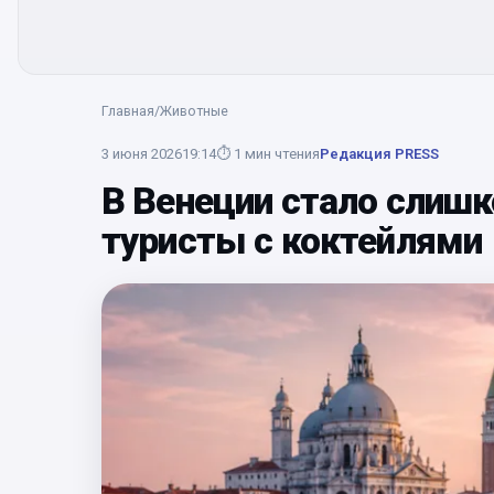
Главная
/
Животные
3 июня 2026
19:14
⏱
1
мин чтения
Редакция PRESS
В Венеции стало слишк
туристы с коктейлями