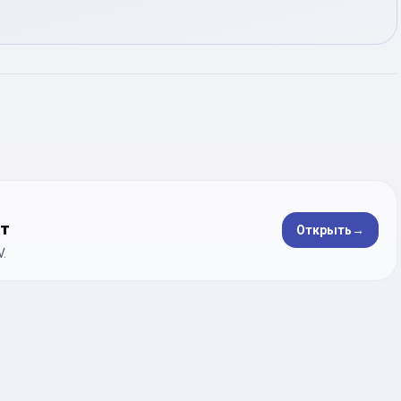
ет
Открыть
→
.