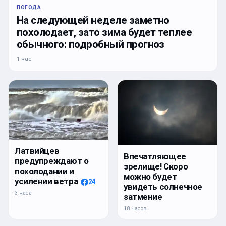
ПОГОДА
На следующей неделе заметно
похолодает, зато зима будет теплее
обычного: подробный прогноз
1 час
Латвийцев
Впечатляющее
предупреждают о
зрелище! Скоро
похолодании и
можно будет
усилении ветра
24
увидеть солнечное
3 часа
затмение
18 часов