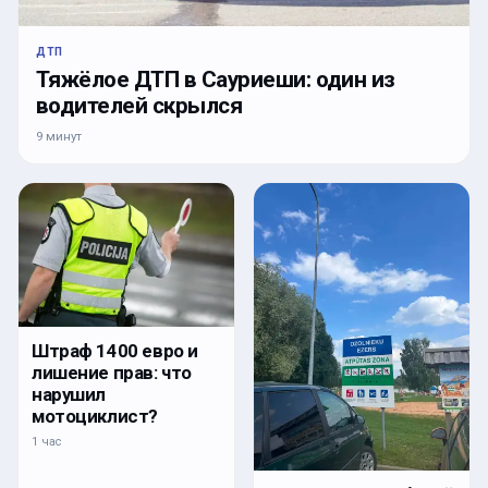
ДТП
Тяжёлое ДТП в Сауриеши: один из
водителей скрылся
9 минут
Штраф 1400 евро и
лишение прав: что
нарушил
мотоциклист?
1 час