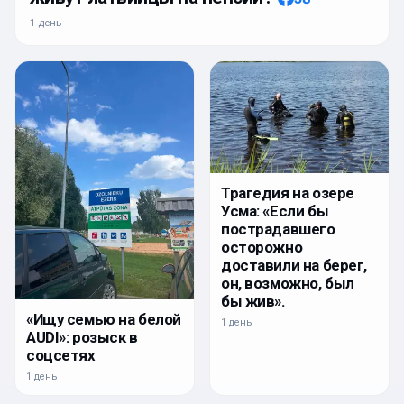
1 день
Трагедия на озере
Усма: «Если бы
пострадавшего
осторожно
доставили на берег,
он, возможно, был
бы жив».
«Ищу семью на белой
1 день
AUDI»: розыск в
соцсетях
1 день