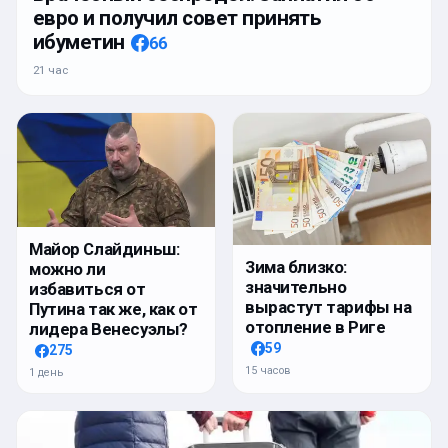
евро и получил совет принять
ибуметин
66
21 час
Майор Слайдиньш:
Зима близко:
можно ли
значительно
избавиться от
вырастут тарифы на
Путина так же, как от
отопление в Риге
лидера Венесуэлы?
59
275
15 часов
1 день