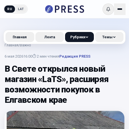
RU
LAT
Главная
Лента
Рубрики
Темы
Главная
/
Важно
6 мая 2026
16:00
⏱
2
мин чтения
Редакция PRESS
В Свете открылся новый
магазин «LaTS», расширяя
возможности покупок в
Елгавском крае