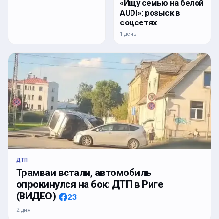
«Ищу семью на белой
AUDI»: розыск в
соцсетях
1 день
ДТП
Трамваи встали, автомобиль
опрокинулся на бок: ДТП в Риге
(ВИДЕО)
23
2 дня