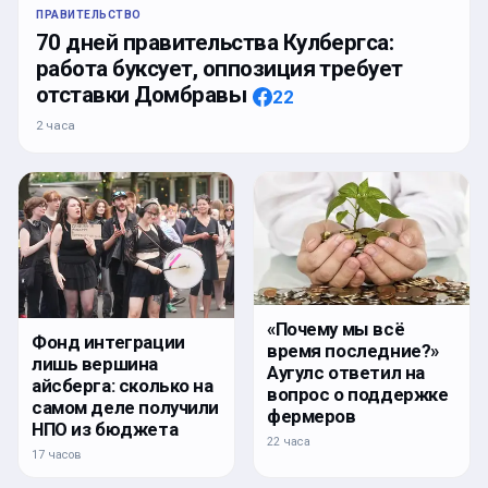
ПРАВИТЕЛЬСТВО
70 дней правительства Кулбергса:
работа буксует, оппозиция требует
отставки Домбравы
22
2 часа
«Почему мы всё
Фонд интеграции
время последние?»
лишь вершина
Аугулс ответил на
айсберга: сколько на
вопрос о поддержке
самом деле получили
фермеров
НПО из бюджета
22 часа
17 часов