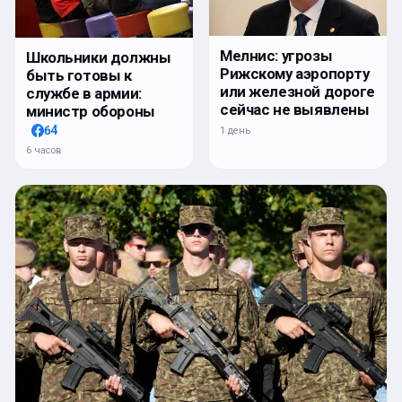
Мелнис: угрозы
Школьники должны
Рижскому аэропорту
быть готовы к
или железной дороге
службе в армии:
сейчас не выявлены
министр обороны
64
1 день
6 часов