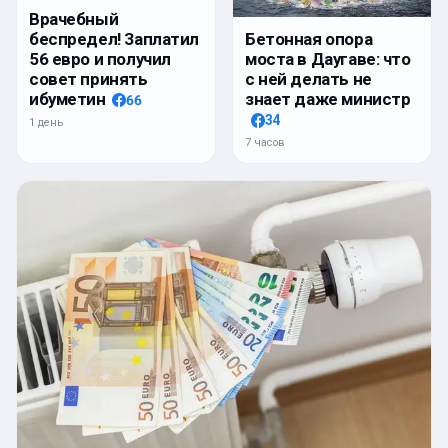
Врачебный
беспредел! Заплатил
Бетонная опора
56 евро и получил
моста в Даугаве: что
совет принять
с ней делать не
ибуметин
знает даже министр
66
34
1 день
7 часов