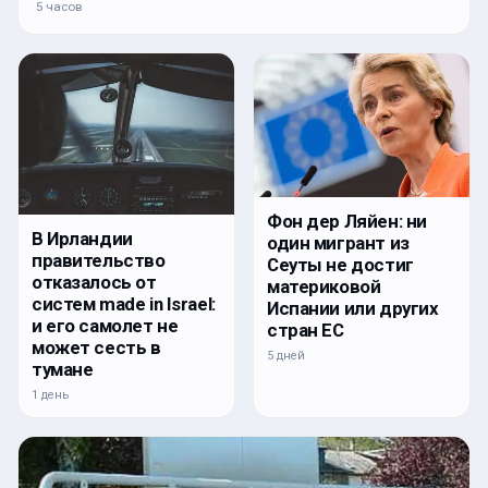
5 часов
Фон дер Ляйен: ни
В Ирландии
один мигрант из
правительство
Сеуты не достиг
отказалось от
материковой
систем made in Israel:
Испании или других
и его самолет не
стран ЕС
может сесть в
5 дней
тумане
1 день