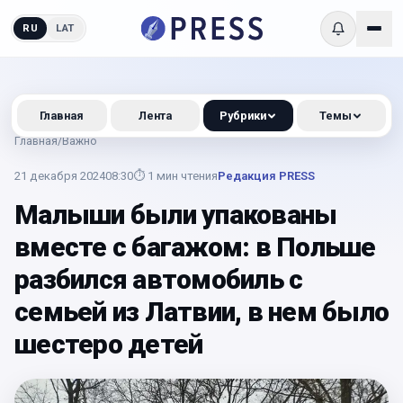
RU
LAT
Главная
Лента
Рубрики
Темы
Главная
/
Важно
21 декабря 2024
08:30
⏱
1
мин чтения
Редакция PRESS
Малыши были упакованы
вместе с багажом: в Польше
разбился автомобиль с
семьей из Латвии, в нем было
шестеро детей