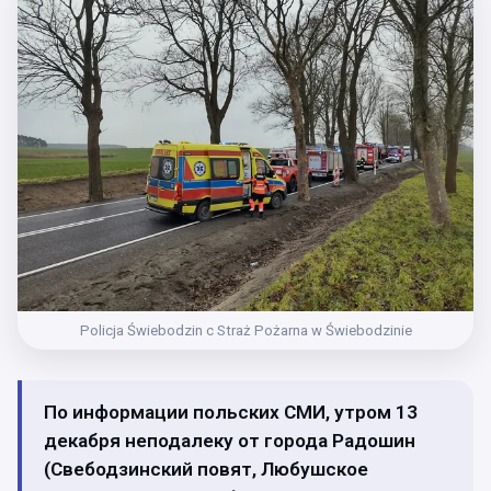
Policja Świebodzin с Straż Pożarna w Świebodzinie
По информации польских СМИ, утром 13
декабря неподалеку от города Радошин
(Свебодзинский повят, Любушское