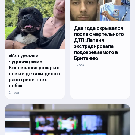
Два года скрывался
после смертельного
ДТП: Латвия
экстрадировала
подозреваемого в
«Их сделали
Британию
чудовищами»:
3 часа
Коноваловс раскрыл
новые детали дела о
расстреле трёх
собак
2 часа