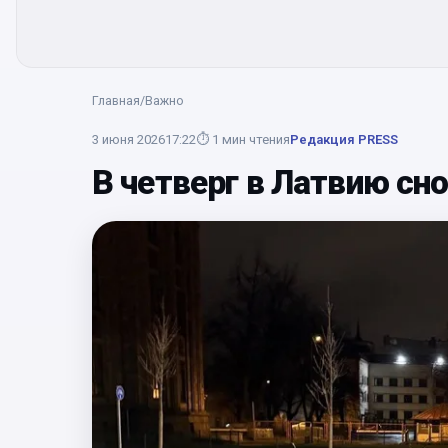
Главная
/
Важно
3 июня 2026
17:22
⏱
1
мин чтения
Редакция PRESS
В четверг в Латвию сн