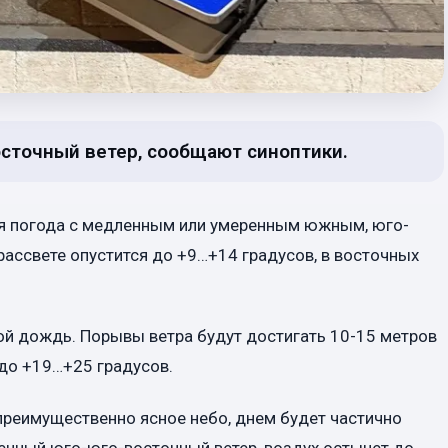
осточный ветер, сообщают синоптики.
я погода с медленным или умеренным южным, юго-
рассвете опустится до +9…+14 градусов, в восточных
й дождь. Порывы ветра будут достигать 10-15 метров
 до +19…+25 градусов.
 преимущественно ясное небо, днем будет частично
енный юго-юго-восточный ветер, воздух остынет до