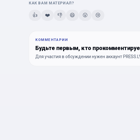
КАК ВАМ МАТЕРИАЛ?
👍
❤️
👎
😄
😮
😢
КОММЕНТАРИИ
Будьте первым, кто прокомментиру
Для участия в обсуждении нужен аккаунт PRESS.LV