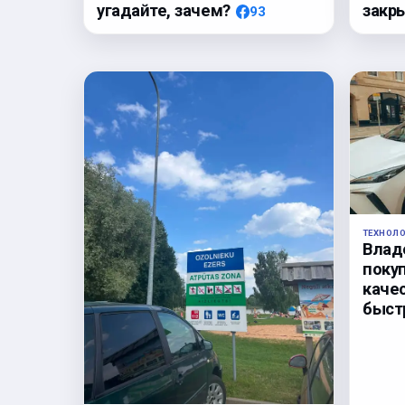
закр
угадайте, зачем?
93
ТЕХНОЛ
Влад
поку
каче
быст