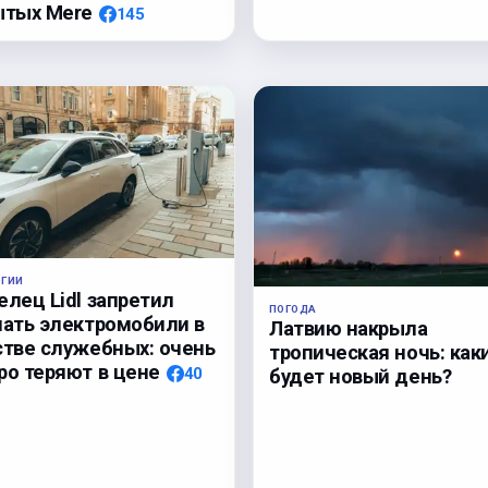
ытых Mere
145
ОГИИ
елец Lidl запретил
ПОГОДА
пать электромобили в
Латвию накрыла
стве служебных: очень
тропическая ночь: как
ро теряют в цене
40
будет новый день?