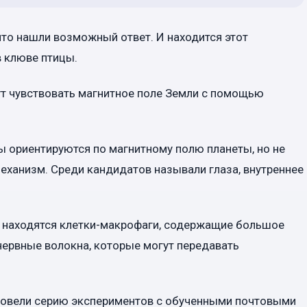
что нашли возможный ответ. И находится этот
в клюве птицы.
ут чувствовать магнитное поле Земли с помощью
ы ориентируются по магнитному полю планеты, но не
 механизм. Среди кандидатов называли глаза, внутреннее
ей находятся клетки-макрофаги, содержащие большое
нервные волокна, которые могут передавать
провели серию экспериментов с обученными почтовыми