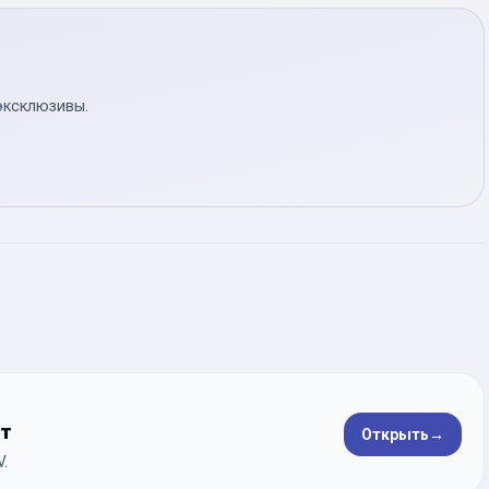
эксклюзивы.
ет
Открыть
→
.