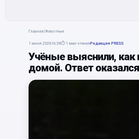
Главная
/
Животные
1 июня 2026
16:38
⏱
1
мин чтения
Редакция PRESS
Учёные выяснили, как 
домой. Ответ оказал