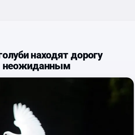
голуби находят дорогу
ся неожиданным