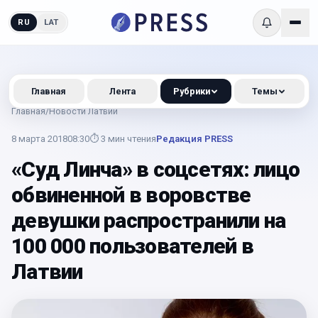
RU
LAT
Главная
Лента
Рубрики
Темы
Главная
/
Новости Латвии
8 марта 2018
08:30
⏱
3
мин чтения
Редакция PRESS
«Суд Линча» в соцсетях: лицо
обвиненной в воровстве
девушки распространили на
100 000 пользователей в
Латвии