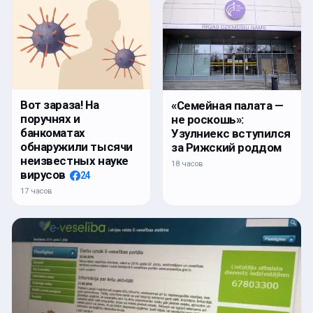
Вот зараза! На
«Семейная палата —
поручнях и
не роскошь»:
банкоматах
Узулниекс вступился
обнаружили тысячи
за Рижский роддом
неизвестных науке
18 часов
вирусов
24
17 часов